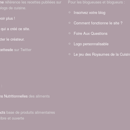
ine
référence les recettes publiées sur
Pour les blogueuses et blogueurs :
blogs de cuisine.
Inscrivez votre blog
oir plus !
Comment fonctionne le site ?
 qui a créé ce site.
Foire Aux Questions
ter le créateur.
Logo personnalisable
ettesde
sur Twitter
Le jeu des Royaumes de la Cuisi
 :
ns Nutritionnelles
des aliments
cts
base de produits alimentaires
libre et ouverte