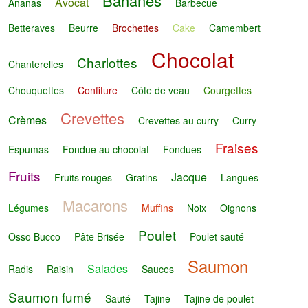
Bananes
Avocat
Ananas
Barbecue
Betteraves
Beurre
Brochettes
Cake
Camembert
Chocolat
Charlottes
Chanterelles
Chouquettes
Confiture
Côte de veau
Courgettes
Crevettes
Crèmes
Crevettes au curry
Curry
Fraises
Espumas
Fondue au chocolat
Fondues
Fruits
Jacque
Fruits rouges
Gratins
Langues
Macarons
Légumes
Muffins
Noix
Oignons
Poulet
Osso Bucco
Pâte Brisée
Poulet sauté
Saumon
Salades
Radis
Raisin
Sauces
Saumon fumé
Sauté
Tajine
Tajine de poulet