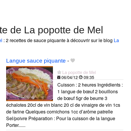
te de La popotte de Mel
el
: 2 recettes de sauce piquante à découvrir sur le blog
La
Langue sauce piquante
-
La popotte de Mel
06/04/12
09:35
Cuisson : 2 heures Ingrédients :
1 langue de bœuf 2 bouillons
de bœuf 5gr de beurre 3
échalotes 20cl de vin blanc 20 cl de vinaigre de vin 1cs
de farine Quelques cornichons 1cc d’arôme patrelle
Sel/poivre Préparation : Pour la cuisson de la langue
Porter......