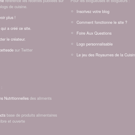
ine
référence les recettes publiées sur
Pour les blogueuses et blogueurs :
blogs de cuisine.
Inscrivez votre blog
oir plus !
Comment fonctionne le site ?
 qui a créé ce site.
Foire Aux Questions
ter le créateur.
Logo personnalisable
ettesde
sur Twitter
Le jeu des Royaumes de la Cuisi
 :
ns Nutritionnelles
des aliments
cts
base de produits alimentaires
libre et ouverte