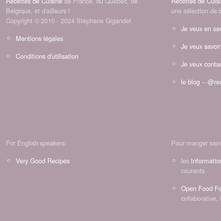
Recettes de Cuisine
de France, du Québec, de
Recettes de Cuis
Belgique, et d'ailleurs !
une sélection de 
Copyright © 2010 - 2024 Stéphane Gigandet
Je veux en sav
Mentions légales
Je veux savoir
Conditions d'utilisation
Je veux contac
le blog
--
@rec
For English speakers:
Pour manger sain
Very Good Recipes
les
Informatio
courants
Open Food Fa
collaborative, 