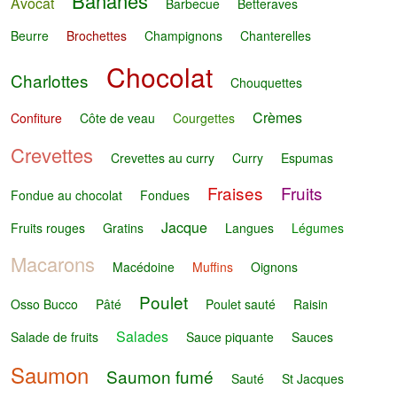
Bananes
Avocat
Barbecue
Betteraves
Beurre
Brochettes
Champignons
Chanterelles
Chocolat
Charlottes
Chouquettes
Crèmes
Confiture
Côte de veau
Courgettes
Crevettes
Crevettes au curry
Curry
Espumas
Fraises
Fruits
Fondue au chocolat
Fondues
Jacque
Fruits rouges
Gratins
Langues
Légumes
Macarons
Macédoine
Muffins
Oignons
Poulet
Osso Bucco
Pâté
Poulet sauté
Raisin
Salades
Salade de fruits
Sauce piquante
Sauces
Saumon
Saumon fumé
Sauté
St Jacques