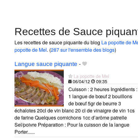
Recettes de Sauce piquan
Les recettes de sauce piquante du blog
La popotte de M
popotte de Mel
. (
287 sur l'ensemble des blogs
)
Langue sauce piquante
-
La popotte de Mel
06/04/12
09:35
Cuisson : 2 heures Ingrédients :
1 langue de bœuf 2 bouillons
de bœuf 5gr de beurre 3
échalotes 20cl de vin blanc 20 cl de vinaigre de vin 1cs
de farine Quelques cornichons 1cc d’arôme patrelle
Sel/poivre Préparation : Pour la cuisson de la langue
Porter......