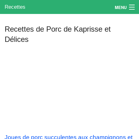
Recettes
MENU
Recettes de Porc de Kaprisse et
Délices
Mes blogs préférés
Joues de porc succulentes aux champignons et