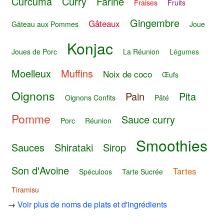
Curcuma
Curry
Farine
Fraises
Fruits
Gingembre
Gâteaux
Gâteau aux Pommes
Joue
Konjac
Joues de Porc
La Réunion
Légumes
Moelleux
Muffins
Noix de coco
Œufs
Oignons
Pain
Pita
Oignons Confits
Pâté
Pomme
Sauce curry
Porc
Réunion
Smoothies
Sauces
Shirataki
Sirop
Son d'Avoine
Tartes
Spéculoos
Tarte Sucrée
Tiramisu
→
Voir plus de noms de plats et d'ingrédients