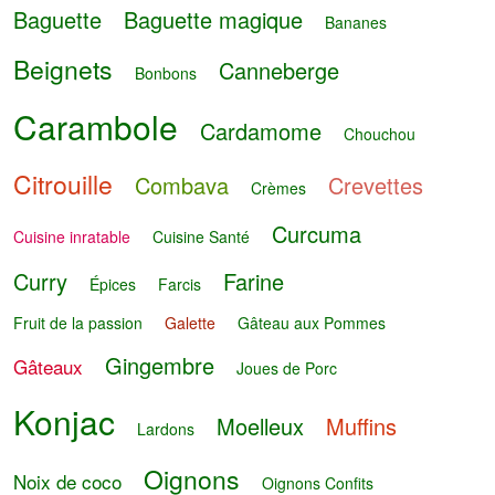
Baguette
Baguette magique
Bananes
Beignets
Canneberge
Bonbons
Carambole
Cardamome
Chouchou
Citrouille
Combava
Crevettes
Crèmes
Curcuma
Cuisine inratable
Cuisine Santé
Curry
Farine
Épices
Farcis
Fruit de la passion
Galette
Gâteau aux Pommes
Gingembre
Gâteaux
Joues de Porc
Konjac
Moelleux
Muffins
Lardons
Oignons
Noix de coco
Oignons Confits