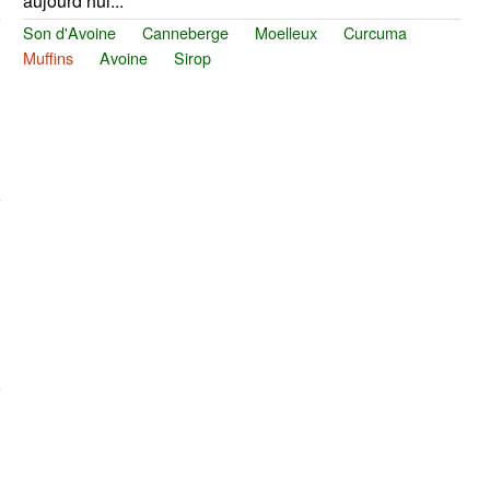
aujourd’hui...
Son d'Avoine
Canneberge
Moelleux
Curcuma
Muffins
Avoine
Sirop