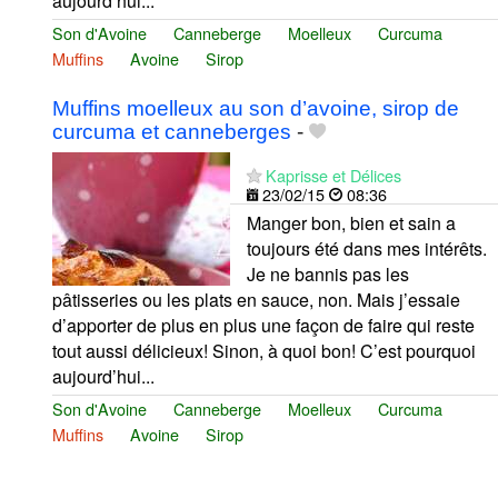
aujourd’hui...
Son d'Avoine
Canneberge
Moelleux
Curcuma
Muffins
Avoine
Sirop
Muffins moelleux au son d’avoine, sirop de
curcuma et canneberges
-
Kaprisse et Délices
23/02/15
08:36
Manger bon, bien et sain a
toujours été dans mes intérêts.
Je ne bannis pas les
pâtisseries ou les plats en sauce, non. Mais j’essaie
d’apporter de plus en plus une façon de faire qui reste
tout aussi délicieux! Sinon, à quoi bon! C’est pourquoi
aujourd’hui...
Son d'Avoine
Canneberge
Moelleux
Curcuma
Muffins
Avoine
Sirop