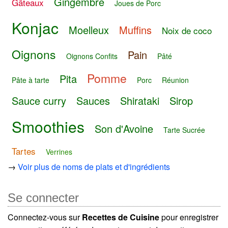
Gingembre
Gâteaux
Joues de Porc
Konjac
Moelleux
Muffins
Noix de coco
Oignons
Pain
Oignons Confits
Pâté
Pomme
Pita
Pâte à tarte
Porc
Réunion
Sauce curry
Sauces
Shirataki
Sirop
Smoothies
Son d'Avoine
Tarte Sucrée
Tartes
Verrines
→
Voir plus de noms de plats et d'ingrédients
Se connecter
Connectez-vous sur
Recettes de Cuisine
pour enregistrer