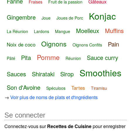
Farine
Gâteaux
Fraises
Fruit de la passion
Konjac
Gingembre
Joue
Joues de Porc
Moelleux
Muffins
La Réunion
Lardons
Mangue
Oignons
Pain
Noix de coco
Oignons Confits
Pomme
Pita
Sauce curry
Pâté
Réunion
Smoothies
Sauces
Shirataki
Sirop
Son d'Avoine
Tartes
Spéculoos
Tiramisu
→
Voir plus de noms de plats et d'ingrédients
Se connecter
Connectez-vous sur
Recettes de Cuisine
pour enregistrer