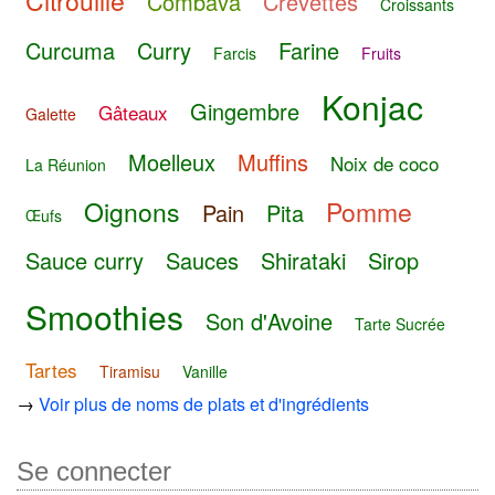
Citrouille
Combava
Crevettes
Croissants
Curcuma
Curry
Farine
Farcis
Fruits
Konjac
Gingembre
Gâteaux
Galette
Moelleux
Muffins
Noix de coco
La Réunion
Oignons
Pomme
Pain
Pita
Œufs
Sauce curry
Sauces
Shirataki
Sirop
Smoothies
Son d'Avoine
Tarte Sucrée
Tartes
Tiramisu
Vanille
→
Voir plus de noms de plats et d'ingrédients
Se connecter