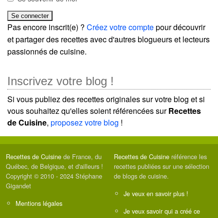
Pas encore inscrit(e) ?
Créez votre compte
pour découvrir
et partager des recettes avec d'autres blogueurs et lecteurs
passionnés de cuisine.
Inscrivez votre blog !
Si vous publiez des recettes originales sur votre blog et si
vous souhaitez qu'elles soient référencées sur
Recettes
de Cuisine
,
proposez votre blog
!
Recettes de Cuisine
de France, du
Recettes de Cuisine
référence les
Québec, de Belgique, et d'ailleurs !
recettes publiées sur une sélection
Copyright © 2010 - 2024 Stéphane
de blogs de cuisine.
Gigandet
Je veux en savoir plus !
Mentions légales
Je veux savoir qui a créé ce