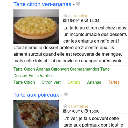
Tarte citron vert-ananas
-
caraméline
16/09/16
14:34
La tarte au citron est chez nous
un incontournable des desserts
car les enfants en raffolent !
C'est même le dessert préféré de 2 d'entre eux. Ils
aiment surtout quand elle est recouverte de meringue,
mais cette fois-ci, j'ai eu envie de changer après avoir...
Tarte Citron Ananas Citronvert Cremeamandes Tarte
Dessert Fruits Vanille
Tarte Citron
Citron vert
Citrons
Ananas
Tartes
Tarte aux poireaux
-
caraméline
31/03/16
15:00
L'hiver, je fais souvent cette
tarte aux poireaux dont tout le