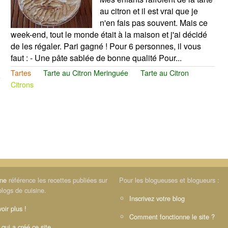
au citron et il est vrai que je
n'en fais pas souvent. Mais ce
week-end, tout le monde était à la maison et j'ai décidé
de les régaler. Pari gagné ! Pour 6 personnes, il vous
faut : - Une pâte sablée de bonne qualité Pour...
Tartes
Tarte au Citron Meringuée
Tarte au Citron
Citrons
ine
référence les recettes publiées sur
Pour les blogueuses et blogueurs :
blogs de cuisine.
Inscrivez votre blog
oir plus !
Comment fonctionne le site ?
 qui a créé ce site.