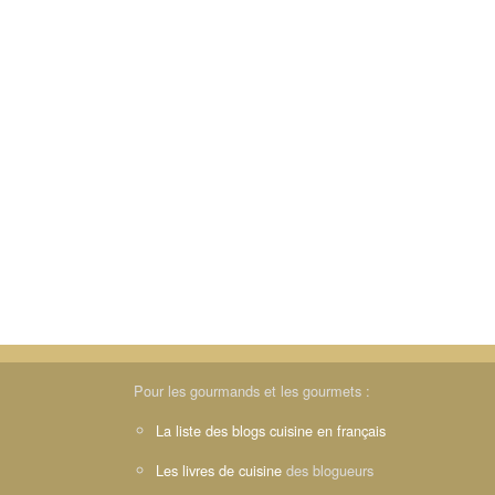
Pour les gourmands et les gourmets :
La liste des blogs cuisine en français
Les livres de cuisine
des blogueurs