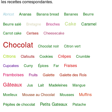
les recettes correspondantes.
Ananas
Abricot
Banana bread
Bananes
Beurre
Cake
Caramel
Bretagne
Beurre salé
Brioches
Cheesecake
Carrot cake
Cerises
Chocolat
Chocolat noir
Citron vert
Citrons
Crêpes
Cookies
Crumble
Clafoutis
Fraises
Curry
Cupcakes
Épices
Far
Framboises
Fruits
Galette
Galette des Rois
Gâteaux
Jus
Lait
Madeleines
Mangue
Muffins
Moelleux
Mousse au Chocolat
Mousses
Petits Gateaux
Pépites de chocolat
Pistache