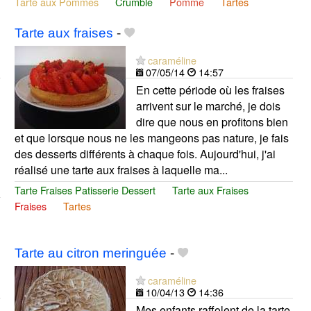
Tarte aux Pommes
Crumble
Pomme
Tartes
Tarte aux fraises
-
caraméline
07/05/14
14:57
En cette période où les fraises
arrivent sur le marché, je dois
dire que nous en profitons bien
et que lorsque nous ne les mangeons pas nature, je fais
des desserts différents à chaque fois. Aujourd'hui, j'ai
réalisé une tarte aux fraises à laquelle ma...
Tarte Fraises Patisserie Dessert
Tarte aux Fraises
Fraises
Tartes
Tarte au citron meringuée
-
caraméline
10/04/13
14:36
Mes enfants raffolent de la tarte