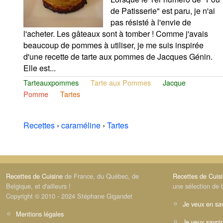
de Patisserie" est paru, je n'ai
pas résisté à l'envie de
l'acheter. Les gâteaux sont à tomber ! Comme j'avais
beaucoup de pommes à utiliser, je me suis inspirée
d'une recette de tarte aux pommes de Jacques Génin.
Elle est...
Tarteauxpommes
Tarte aux Pommes
Jacque
Pomme
Tartes
Recettes
›
caraméline
›
Tartes
Recettes de Cuisine
de France, du Québec, de
Recettes de Cuis
Belgique, et d'ailleurs !
une sélection de 
Copyright © 2010 - 2024 Stéphane Gigandet
Je veux en sav
Mentions légales
Je veux savoir