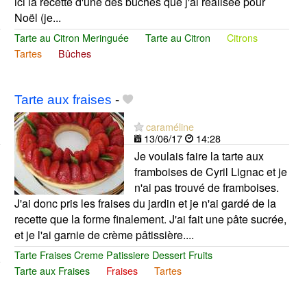
ici la recette d'une des bûches que j'ai réalisée pour
Noël (je...
Tarte au Citron Meringuée
Tarte au Citron
Citrons
Tartes
Bûches
Tarte aux fraises
-
caraméline
13/06/17
14:28
Je voulais faire la tarte aux
framboises de Cyril Lignac et je
n'ai pas trouvé de framboises.
J'ai donc pris les fraises du jardin et je n'ai gardé de la
recette que la forme finalement. J'ai fait une pâte sucrée,
et je l'ai garnie de crème pâtissière....
Tarte Fraises Creme Patissiere Dessert Fruits
Tarte aux Fraises
Fraises
Tartes