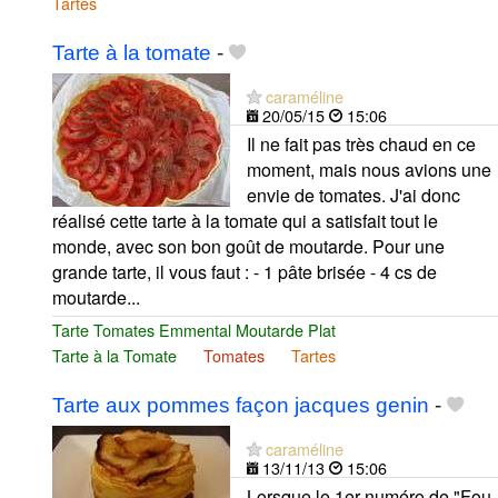
Tartes
Tarte à la tomate
-
caraméline
20/05/15
15:06
Il ne fait pas très chaud en ce
moment, mais nous avions une
envie de tomates. J'ai donc
réalisé cette tarte à la tomate qui a satisfait tout le
monde, avec son bon goût de moutarde. Pour une
grande tarte, il vous faut : - 1 pâte brisée - 4 cs de
moutarde...
Tarte Tomates Emmental Moutarde Plat
Tarte à la Tomate
Tomates
Tartes
Tarte aux pommes façon jacques genin
-
caraméline
13/11/13
15:06
Lorsque le 1er numéro de "Fou