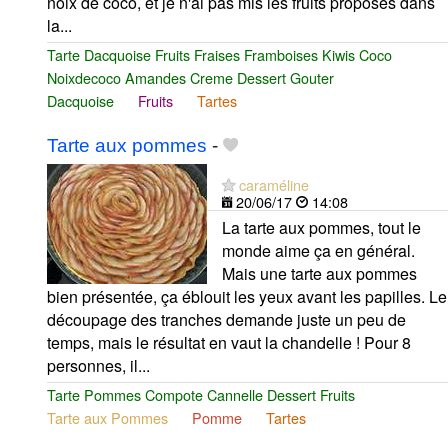
noix de coco, et je n'ai pas mis les fruits proposés dans
la...
Tarte Dacquoise Fruits Fraises Framboises Kiwis Coco
Noixdecoco Amandes Creme Dessert Gouter
Dacquoise
Fruits
Tartes
Tarte aux pommes
-
caraméline
20/06/17
14:08
La tarte aux pommes, tout le
monde aime ça en général.
Mais une tarte aux pommes
bien présentée, ça éblouit les yeux avant les papilles. Le
découpage des tranches demande juste un peu de
temps, mais le résultat en vaut la chandelle ! Pour 8
personnes, il...
Tarte Pommes Compote Cannelle Dessert Fruits
Tarte aux Pommes
Pomme
Tartes