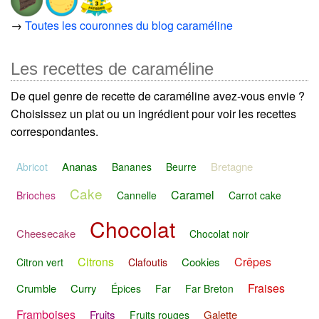
→
Toutes les couronnes du blog caraméline
Les recettes de caraméline
De quel genre de recette de caraméline avez-vous envie ?
Choisissez un plat ou un ingrédient pour voir les recettes
correspondantes.
Ananas
Bretagne
Abricot
Bananes
Beurre
Cake
Caramel
Brioches
Cannelle
Carrot cake
Chocolat
Cheesecake
Chocolat noir
Citrons
Crêpes
Cookies
Citron vert
Clafoutis
Fraises
Crumble
Curry
Épices
Far
Far Breton
Framboises
Fruits
Galette
Fruits rouges