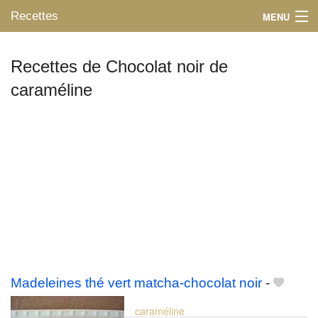
Recettes
MENU
Recettes de Chocolat noir de
caraméline
Mes blogs préférés
Madeleines thé vert matcha-chocolat noir
-
caraméline