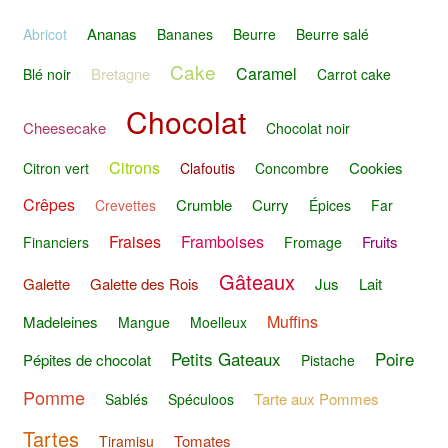
Ananas
Abricot
Bananes
Beurre
Beurre salé
Cake
Caramel
Bretagne
Blé noir
Carrot cake
Chocolat
Cheesecake
Chocolat noir
Citrons
Cookies
Citron vert
Clafoutis
Concombre
Crêpes
Crumble
Curry
Crevettes
Épices
Far
Fraises
Framboises
Fruits
Financiers
Fromage
Gâteaux
Galette
Galette des Rois
Jus
Lait
Muffins
Madeleines
Mangue
Moelleux
Petits Gateaux
Poire
Pépites de chocolat
Pistache
Pomme
Tarte aux Pommes
Sablés
Spéculoos
Tartes
Tomates
Tiramisu