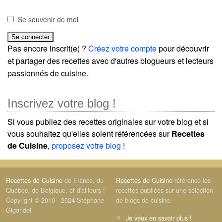
Se souvenir de moi
Pas encore inscrit(e) ?
Créez votre compte
pour découvrir
et partager des recettes avec d'autres blogueurs et lecteurs
passionnés de cuisine.
Inscrivez votre blog !
Si vous publiez des recettes originales sur votre blog et si
vous souhaitez qu'elles soient référencées sur
Recettes
de Cuisine
,
proposez votre blog
!
Recettes de Cuisine
de France, du
Recettes de Cuisine
référence les
Québec, de Belgique, et d'ailleurs !
recettes publiées sur une sélection
Copyright © 2010 - 2024 Stéphane
de blogs de cuisine.
Gigandet
Je veux en savoir plus !