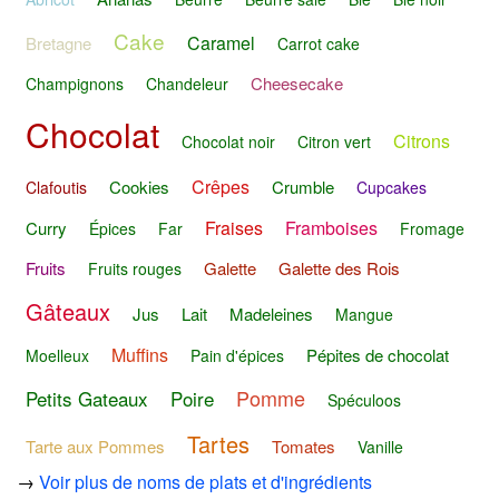
Cake
Caramel
Bretagne
Carrot cake
Cheesecake
Champignons
Chandeleur
Chocolat
Citrons
Chocolat noir
Citron vert
Crêpes
Cookies
Crumble
Clafoutis
Cupcakes
Fraises
Framboises
Curry
Épices
Far
Fromage
Fruits
Galette
Galette des Rois
Fruits rouges
Gâteaux
Jus
Lait
Madeleines
Mangue
Muffins
Pépites de chocolat
Moelleux
Pain d'épices
Pomme
Petits Gateaux
Poire
Spéculoos
Tartes
Tarte aux Pommes
Tomates
Vanille
→
Voir plus de noms de plats et d'ingrédients