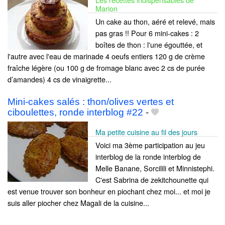
Marion
Un cake au thon, aéré et relevé, mais
pas gras !! Pour 6 mini-cakes : 2
boîtes de thon : l'une égouttée, et
l'autre avec l'eau de marinade 4 oeufs entiers 120 g de crème
fraîche légère (ou 100 g de fromage blanc avec 2 cs de purée
d’amandes) 4 cs de vinaigrette...
Mini-cakes salés : thon/olives vertes et
ciboulettes, ronde interblog #22
-
Ma petite cuisine au fil des jours
Voici ma 3ème participation au jeu
interblog de la ronde interblog de
Melle Banane, Sorcilili et Minnistephi.
C'est Sabrina de zekitchounette qui
est venue trouver son bonheur en piochant chez moi... et moi je
suis aller piocher chez Magali de la cuisine...