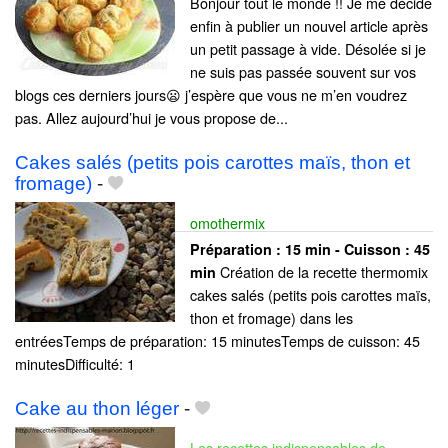
Bonjour tout le monde !! Je me décide
enfin à publier un nouvel article après
un petit passage à vide. Désolée si je
ne suis pas passée souvent sur vos
blogs ces derniers jours😦 j’espère que vous ne m’en voudrez
pas. Allez aujourd’hui je vous propose de...
Cakes salés (petits pois carottes maïs, thon et
fromage)
-
omothermix
Préparation :
15 min - Cuisson :
45
Création de la recette thermomix
min
cakes salés (petits pois carottes maïs,
thon et fromage) dans les
entréesTemps de préparation: 15 minutesTemps de cuisson: 45
minutesDifficulté: 1
Cake au thon léger
-
Les recettes indispensables de