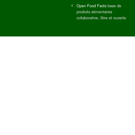
Open Food Facts
base de
produits alimentaires
collaborative, libre et ouverte