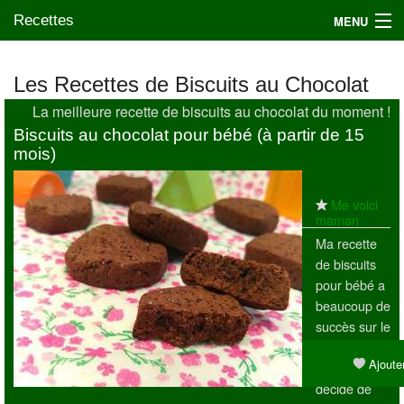
Recettes
MENU
Les Recettes de Biscuits au Chocolat
La meilleure recette de biscuits au chocolat du moment !
Mes blogs préférés
Biscuits au chocolat pour bébé (à partir de 15
mois)
Me voici
maman
Ma recette
de biscuits
pour bébé a
beaucoup de
succès sur le
blog ! Merci
Ajouter
à tous :) J'ai
décidé de