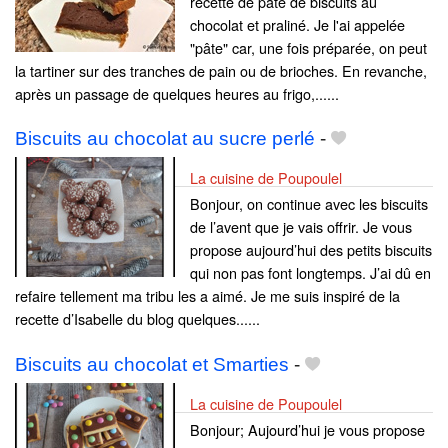
recette de pâte de biscuits au
chocolat et praliné. Je l'ai appelée
"pâte" car, une fois préparée, on peut
la tartiner sur des tranches de pain ou de brioches. En revanche,
après un passage de quelques heures au frigo,......
Biscuits au chocolat au sucre perlé
-
La cuisine de Poupoulel
Bonjour, on continue avec les biscuits
de l’avent que je vais offrir. Je vous
propose aujourd’hui des petits biscuits
qui non pas font longtemps. J’ai dû en
refaire tellement ma tribu les a aimé. Je me suis inspiré de la
recette d’Isabelle du blog quelques......
Biscuits au chocolat et Smarties
-
La cuisine de Poupoulel
Bonjour; Aujourd’hui je vous propose