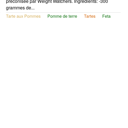
préconisée par Weight Watchers. Ingrédients: -300
grammes de...
Tarte aux Pommes
Pomme de terre
Tartes
Feta