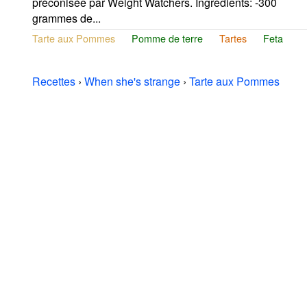
préconisée par Weight Watchers. Ingrédients: -300
grammes de...
Tarte aux Pommes
Pomme de terre
Tartes
Feta
Recettes
›
When she's strange
›
Tarte aux Pommes