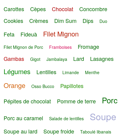
Carottes
Cèpes
Chocolat
Concombre
Cookies
Crèmes
Dim Sum
Dips
Duo
Filet Mignon
Feta
Fideuà
Fromage
Filet Mignon de Porc
Framboises
Gambas
Lard
Lasagnes
Gigot
Jambalaya
Légumes
Lentilles
Limande
Menthe
Orange
Papillotes
Osso Bucco
Porc
Pépites de chocolat
Pomme de terre
Soupe
Porc au caramel
Salade de lentilles
Soupe au lard
Soupe froide
Taboulé libanais