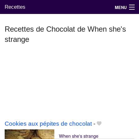
Recettes
MENU
Recettes de Chocolat de When she's
strange
Mes blogs préférés
Cookies aux pépites de chocolat
-
When she's strange