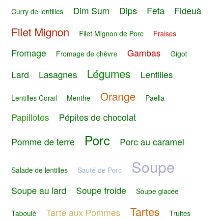
Dim Sum
Dips
Feta
Fideuà
Curry de lentilles
Filet Mignon
Filet Mignon de Porc
Fraises
Fromage
Gambas
Fromage de chèvre
Gigot
Légumes
Lard
Lasagnes
Lentilles
Orange
Lentilles Corail
Menthe
Paella
Papillotes
Pépites de chocolat
Porc
Pomme de terre
Porc au caramel
Soupe
Salade de lentilles
Sauté de Porc
Soupe au lard
Soupe froide
Soupe glacée
Tartes
Tarte aux Pommes
Taboulé
Truites