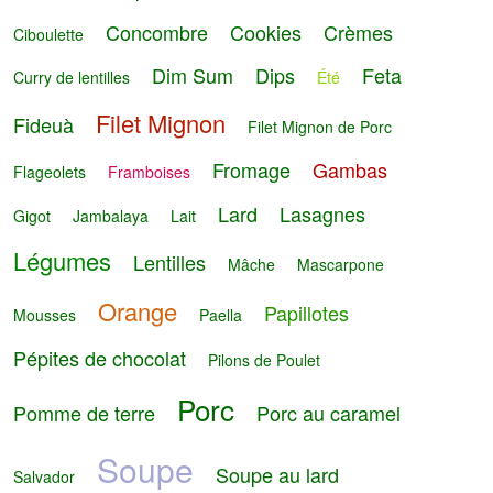
Concombre
Cookies
Crèmes
Ciboulette
Dim Sum
Dips
Feta
Curry de lentilles
Été
Filet Mignon
Fideuà
Filet Mignon de Porc
Fromage
Gambas
Flageolets
Framboises
Lard
Lasagnes
Gigot
Jambalaya
Lait
Légumes
Lentilles
Mâche
Mascarpone
Orange
Papillotes
Mousses
Paella
Pépites de chocolat
Pilons de Poulet
Porc
Pomme de terre
Porc au caramel
Soupe
Soupe au lard
Salvador