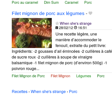
Porc au caramel
Dim Sum
Caramel
Porc
Filet mignon de porc aux légumes
-
When she's strange
28/02/12
16:51
Une recette légère, une
manière d’accommoder le
fenouil, extraite du petit livre:
Ingrédients: -2 gousses d’ail émincées -2 cuillères à café
de sucre roux -2 cuillères à soupe de vinaigre
balsamique -1 filet mignon de porc (d’environ 500g) -1
poivron rouge...
Filet Mignon de Porc
Filet Mignon
Légumes
Porc
Recettes
›
When she's strange
›
Porc