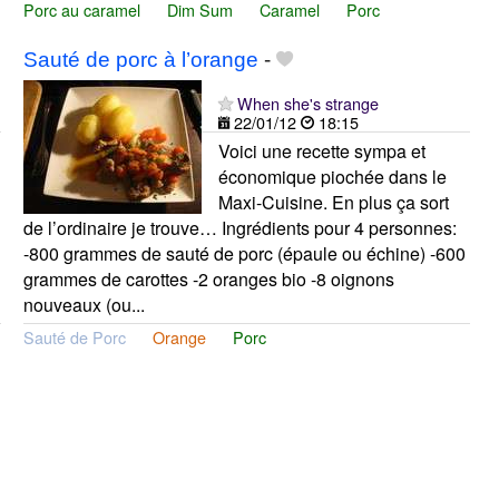
Porc au caramel
Dim Sum
Caramel
Porc
Sauté de porc à l’orange
-
When she's strange
22/01/12
18:15
Voici une recette sympa et
économique piochée dans le
Maxi-Cuisine. En plus ça sort
de l’ordinaire je trouve… Ingrédients pour 4 personnes:
-800 grammes de sauté de porc (épaule ou échine) -600
grammes de carottes -2 oranges bio -8 oignons
nouveaux (ou...
Sauté de Porc
Orange
Porc