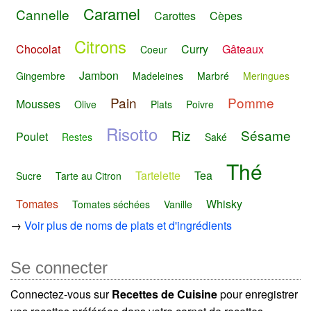
Caramel
Cannelle
Carottes
Cèpes
Citrons
Chocolat
Curry
Gâteaux
Coeur
Jambon
Gingembre
Madeleines
Marbré
Meringues
Pain
Pomme
Mousses
Olive
Plats
Poivre
Risotto
Riz
Sésame
Poulet
Restes
Saké
Thé
Tartelette
Tea
Sucre
Tarte au Citron
Tomates
Whisky
Tomates séchées
Vanille
→
Voir plus de noms de plats et d'ingrédients
Se connecter
Connectez-vous sur
Recettes de Cuisine
pour enregistrer