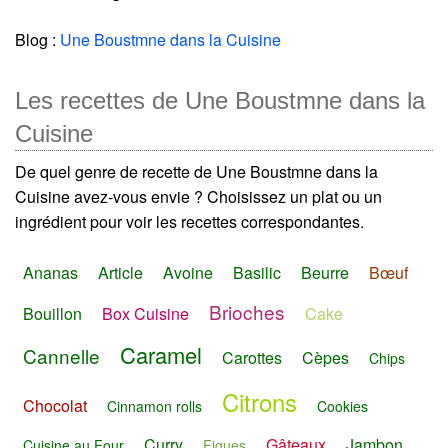
Blog :
Une Boustmne dans la Cuisine
Les recettes de Une Boustmne dans la
Cuisine
De quel genre de recette de Une Boustmne dans la
Cuisine avez-vous envie ? Choisissez un plat ou un
ingrédient pour voir les recettes correspondantes.
Ananas
Article
Avoine
Basilic
Beurre
Bœuf
Brioches
Bouillon
Box Cuisine
Cake
Caramel
Cannelle
Carottes
Cèpes
Chips
Citrons
Chocolat
Cinnamon rolls
Cookies
Curry
Gâteaux
Jambon
Cuisine au Four
Figues