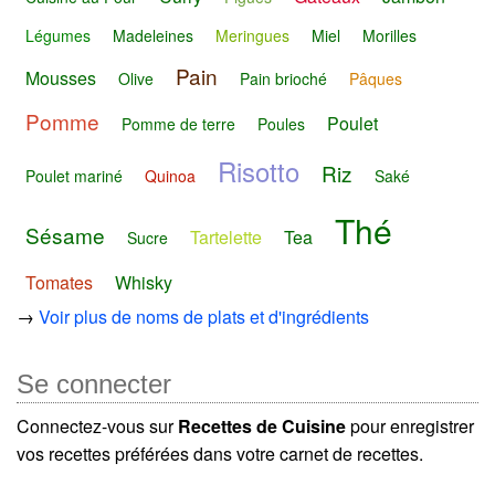
Légumes
Madeleines
Meringues
Miel
Morilles
Pain
Mousses
Olive
Pain brioché
Pâques
Pomme
Poulet
Pomme de terre
Poules
Risotto
Riz
Poulet mariné
Quinoa
Saké
Thé
Sésame
Tartelette
Tea
Sucre
Tomates
Whisky
→
Voir plus de noms de plats et d'ingrédients
Se connecter
Connectez-vous sur
Recettes de Cuisine
pour enregistrer
vos recettes préférées dans votre carnet de recettes.