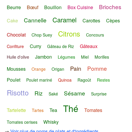
Brioches
Beurre
Bœuf
Bouillon
Box Cuisine
Caramel
Cannelle
Cake
Carottes
Cèpes
Citrons
Chocolat
Chop Suey
Concours
Curry
Gâteaux
Confiture
Gâteau de Riz
Jambon
Huile d'olive
Légumes
Miel
Morilles
Pain
Pomme
Mousses
Orange
Origan
Poulet
Poulet mariné
Quinoa
Ragoût
Restes
Risotto
Riz
Sésame
Saké
Surprise
Thé
Tartelette
Tea
Tomates
Tartes
Whisky
Tomates cerises
→
Voir plus de noms de plats et d'ingrédients