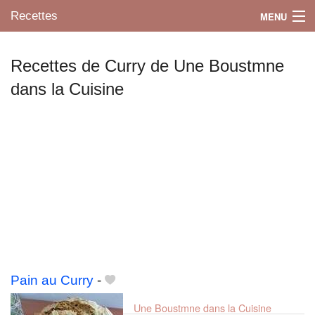
Recettes
MENU
Recettes de Curry de Une Boustmne
dans la Cuisine
Mes blogs préférés
Pain au Curry
-
Une Boustmne dans la Cuisine