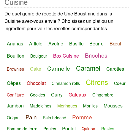
Cuisine
De quel genre de recette de Une Boustmne dans la
Cuisine avez-vous envie ? Choisissez un plat ou un
ingrédient pour voir les recettes correspondantes.
Ananas
Article
Avoine
Basilic
Beurre
Bœuf
Brioches
Bouillon
Box Cuisine
Boulgour
Caramel
Cannelle
Cake
Carottes
Brownies
Citrons
Cèpes
Chocolat
Cinnamon rolls
Coeur
Curry
Gâteaux
Confiture
Cookies
Gingembre
Jambon
Mousses
Madeleines
Meringues
Morilles
Pain
Pomme
Origan
Pain brioché
Poulet
Pomme de terre
Poules
Quinoa
Restes