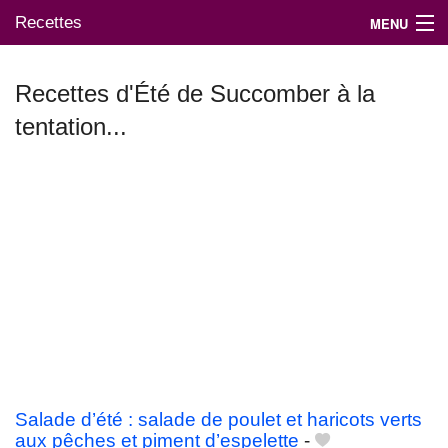
Recettes
MENU
Recettes d'Été de Succomber à la
tentation...
Mes blogs préférés
Salade d’été : salade de poulet et haricots verts
aux pêches et piment d’espelette
-