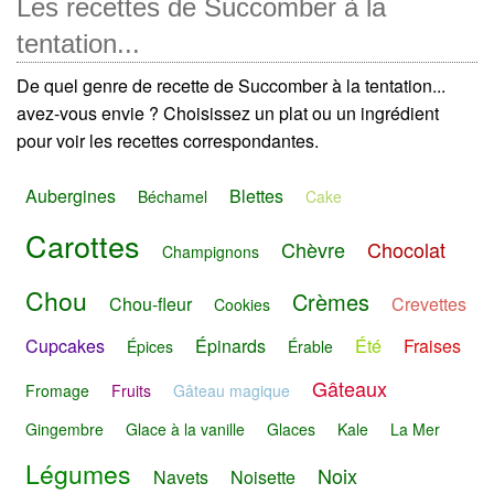
Les recettes de Succomber à la
tentation...
De quel genre de recette de Succomber à la tentation...
avez-vous envie ? Choisissez un plat ou un ingrédient
pour voir les recettes correspondantes.
Aubergines
Blettes
Béchamel
Cake
Carottes
Chèvre
Chocolat
Champignons
Chou
Crèmes
Chou-fleur
Crevettes
Cookies
Cupcakes
Épinards
Été
Fraises
Épices
Érable
Gâteaux
Fromage
Fruits
Gâteau magique
Gingembre
Glace à la vanille
Glaces
Kale
La Mer
Légumes
Noix
Navets
Noisette