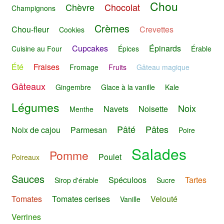
Chou
Chèvre
Chocolat
Champignons
Crèmes
Chou-fleur
Crevettes
Cookies
Cupcakes
Épinards
Cuisine au Four
Épices
Érable
Été
Fraises
Fromage
Fruits
Gâteau magique
Gâteaux
Gingembre
Glace à la vanille
Kale
Légumes
Noix
Navets
Noisette
Menthe
Pâté
Pâtes
Noix de cajou
Parmesan
Poire
Salades
Pomme
Poulet
Poireaux
Sauces
Spéculoos
Tartes
Sirop d'érable
Sucre
Tomates
Tomates cerises
Velouté
Vanille
Verrines