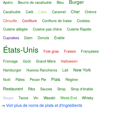
Burger
Apéro
Beurre de cacahuète
Bleu
Cher
Cacahuète
Café
Cake
Caramel
Chèvre
Citrouille
Confiture
Confiture de fraise
Cookies
Cuisine allégée
Cuisine pas chère
Cuisine Rapide
Cupcakes
Daim
Donuts
Érable
États-Unis
Foie gras
Fraises
Françaises
Fromage
Goût
Grand-Mère
Halloween
New York
Hamburger
Huevos Rancheros
Lait
Plats
Noël
Pâtes
Pecan Pie
Régime
Restaurant
Ribs
Sauces
Sirop
Sirop d'érable
Soupe
Tacos
Vin
Wasabi
Week-End
Whisky
→
Voir plus de noms de plats et d'ingrédients