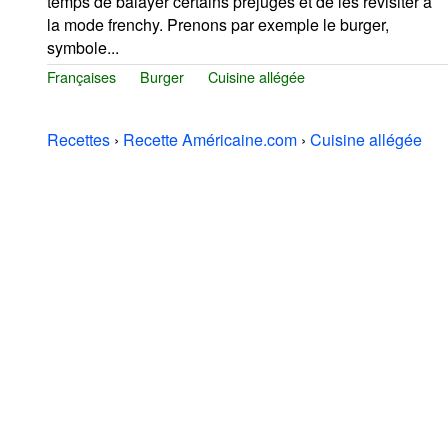
temps de balayer certains préjugés et de les revisiter à
la mode frenchy. Prenons par exemple le burger,
symbole...
Françaises
Burger
Cuisine allégée
Recettes
›
Recette Américaine.com
›
Cuisine allégée