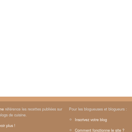
ine
référence les recettes publiées sur
Pour les blogueuses et blogueurs :
blogs de cuisine.
Inscrivez votre blog
oir plus !
Comment fonctionne le site ?