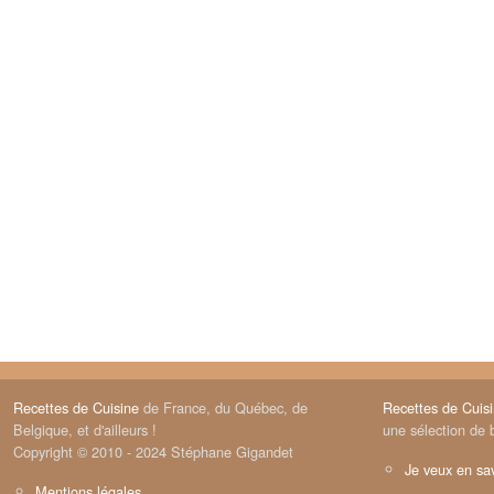
Recettes de Cuisine
de France, du Québec, de
Recettes de Cuis
Belgique, et d'ailleurs !
une sélection de 
Copyright © 2010 - 2024 Stéphane Gigandet
Je veux en sav
Mentions légales