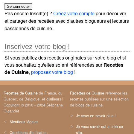
Pas encore inscrit(e) ?
Créez votre compte
pour découvrir
et partager des recettes avec d'autres blogueurs et lecteurs
passionnés de cuisine.
Inscrivez votre blog !
Si vous publiez des recettes originales sur votre blog et si
vous souhaitez qu'elles soient référencées sur
Recettes
de Cuisine
,
proposez votre blog
!
Recettes de Cuisine
de France, du
Recettes de Cuisine
référence les
Québec, de Belgique, et d'ailleurs !
recettes publiées sur une sélection
Copyright © 2010 - 2024 Stéphane
de blogs de cuisine.
Gigandet
Je veux en savoir plus !
Mentions légales
Je veux savoir qui a créé ce
Conditions d'utilisation
site.