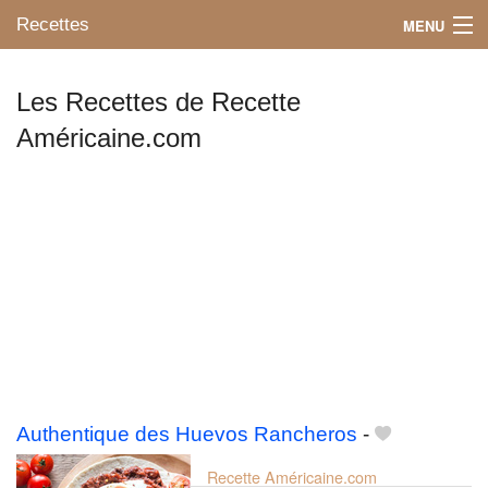
Recettes
MENU
Les Recettes de Recette
Américaine.com
Mes blogs préférés
Authentique des Huevos Rancheros
-
Recette Américaine.com