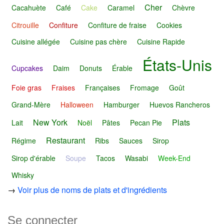
Cher
Cacahuète
Café
Cake
Caramel
Chèvre
Citrouille
Confiture
Confiture de fraise
Cookies
Cuisine allégée
Cuisine pas chère
Cuisine Rapide
États-Unis
Cupcakes
Daim
Donuts
Érable
Foie gras
Fraises
Françaises
Fromage
Goût
Grand-Mère
Halloween
Hamburger
Huevos Rancheros
New York
Plats
Lait
Noël
Pâtes
Pecan Pie
Restaurant
Régime
Ribs
Sauces
Sirop
Sirop d'érable
Soupe
Tacos
Wasabi
Week-End
Whisky
→
Voir plus de noms de plats et d'ingrédients
Se connecter