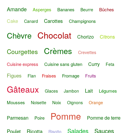
Amande
Asperges
Bananes
Bûches
Beurre
Carottes
Cake
Champignons
Canard
Chocolat
Chèvre
Chorizo
Citrons
Crèmes
Courgettes
Crevettes
Curry
Cuisine express
Cuisine sans gluten
Feta
Figues
Fraises
Fromage
Flan
Fruits
Gâteaux
Lait
Légumes
Glaces
Jambon
Mousses
Noix
Noisette
Oignons
Orange
Pomme
Parmesan
Pomme de terre
Poire
Salades
Sauces
Poulet
Ricotta
Risotto