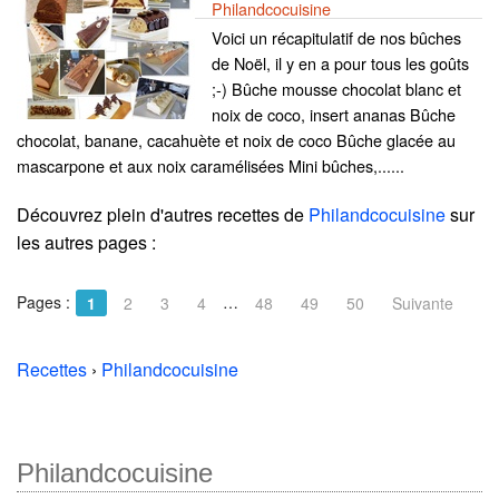
Philandcocuisine
Voici un récapitulatif de nos bûches
de Noël, il y en a pour tous les goûts
;-) Bûche mousse chocolat blanc et
noix de coco, insert ananas Bûche
chocolat, banane, cacahuète et noix de coco Bûche glacée au
mascarpone et aux noix caramélisées Mini bûches,......
Découvrez plein d'autres recettes de
Philandcocuisine
sur
les autres pages :
Pages :
…
1
2
3
4
48
49
50
Suivante
Recettes
›
Philandcocuisine
Philandcocuisine