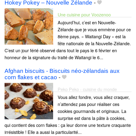
Hokey Pokey – Nouvelle Zélande
-
Une cuisine pour Voozenoo
Aujourd’hui, c’est en Nouvelle-
Zélande que je vous emmène pour ce
8ème pays. « Waitangi Day » est la
fête nationale de la Nouvelle-Zélande.
C’est un jour férié observé dans tout le pays le 6 février en
honneur de la signature du traité de Waitangi le 6...
Afghan biscuits - Biscuits néo-zélandais aux
corn flakes et cacao
-
Peko Peko - cuisine du monde
Vous allez fondre, vous allez craquer,
n’attendez pas pour réaliser ces
cookies gourmands et originaux. La
surprise est dans la pâte à cookies,
qui contient des corn flakes : ça leur donne une texture craquante
irrésistible ! Elle a aussi la particularité...