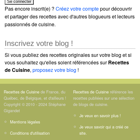
Pas encore inscrit(e) ?
Créez votre compte
pour découvrir
et partager des recettes avec d'autres blogueurs et lecteurs
passionnés de cuisine.
Inscrivez votre blog !
Si vous publiez des recettes originales sur votre blog et si
vous souhaitez qu'elles soient référencées sur
Recettes
de Cuisine
,
proposez votre blog
!
Recettes de Cuisine
de France, du
Recettes de Cuisine
référence les
Québec, de Belgique, et d'ailleurs !
recettes publiées sur une sélection
Copyright © 2010 - 2024 Stéphane
de blogs de cuisine.
Gigandet
Je veux en savoir plus !
Mentions légales
Je veux savoir qui a créé ce
Conditions d'utilisation
site.