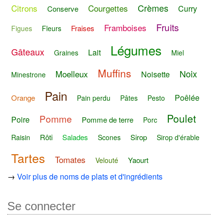
Crèmes
Citrons
Courgettes
Curry
Conserve
Fruits
Framboises
Fraises
Figues
Fleurs
Légumes
Gâteaux
Lait
Graines
Miel
Muffins
Noix
Moelleux
Noisette
Minestrone
Pain
Poêlée
Orange
Pain perdu
Pâtes
Pesto
Poulet
Pomme
Poire
Pomme de terre
Porc
Rôti
Salades
Sirop
Raisin
Scones
Sirop d'érable
Tartes
Tomates
Yaourt
Velouté
→
Voir plus de noms de plats et d'ingrédients
Se connecter