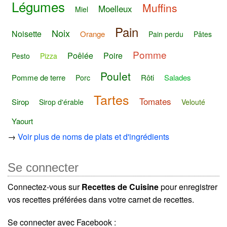
Légumes
Muffins
Moelleux
Miel
Pain
Noix
Noisette
Orange
Pain perdu
Pâtes
Pomme
Poêlée
Poire
Pesto
Pizza
Poulet
Pomme de terre
Rôti
Salades
Porc
Tartes
Tomates
Sirop
Sirop d'érable
Velouté
Yaourt
→
Voir plus de noms de plats et d'ingrédients
Se connecter
Connectez-vous sur
Recettes de Cuisine
pour enregistrer
vos recettes préférées dans votre carnet de recettes.
Se connecter avec Facebook :