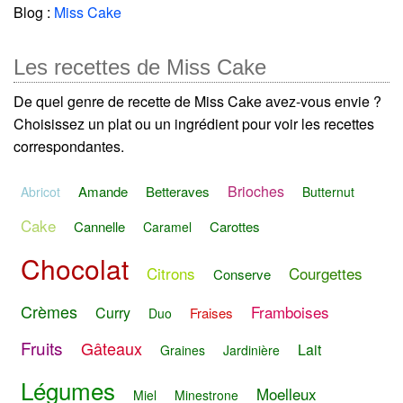
Blog :
Miss Cake
Les recettes de Miss Cake
De quel genre de recette de Miss Cake avez-vous envie ?
Choisissez un plat ou un ingrédient pour voir les recettes
correspondantes.
Brioches
Amande
Betteraves
Abricot
Butternut
Cake
Cannelle
Carottes
Caramel
Chocolat
Citrons
Courgettes
Conserve
Crèmes
Framboises
Curry
Fraises
Duo
Fruits
Gâteaux
Lait
Graines
Jardinière
Légumes
Moelleux
Miel
Minestrone