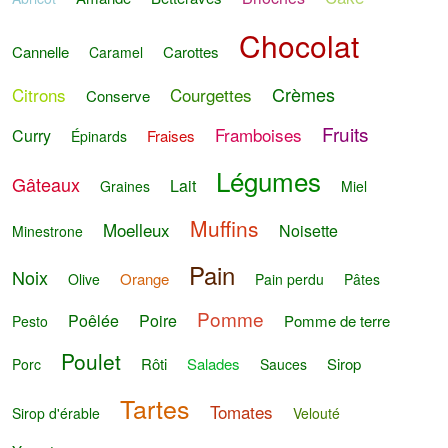
Chocolat
Cannelle
Carottes
Caramel
Crèmes
Citrons
Courgettes
Conserve
Fruits
Framboises
Curry
Fraises
Épinards
Légumes
Gâteaux
Lait
Graines
Miel
Muffins
Moelleux
Noisette
Minestrone
Pain
Noix
Orange
Olive
Pain perdu
Pâtes
Pomme
Poêlée
Poire
Pomme de terre
Pesto
Poulet
Rôti
Salades
Sirop
Porc
Sauces
Tartes
Tomates
Sirop d'érable
Velouté