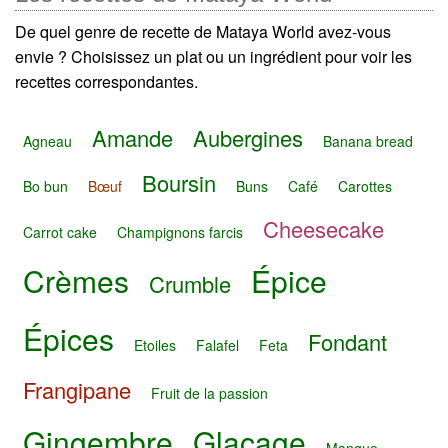
De quel genre de recette de Mataya World avez-vous
envie ? Choisissez un plat ou un ingrédient pour voir les
recettes correspondantes.
Amande
Aubergines
Agneau
Banana bread
Boursin
Bo bun
Bœuf
Buns
Café
Carottes
Cheesecake
Carrot cake
Champignons farcis
Crèmes
Épice
Crumble
Épices
Fondant
Etoiles
Falafel
Feta
Frangipane
Fruit de la passion
Gingembre
Glaçage