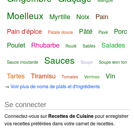
Mangue
Moelleux
Myrtille
Noix
Pain
Pain d'épice
Pâté
Porc
Patate douce
Pavé
Poulet
Rhubarbe
Salades
Roulé
Sablés
Sauces
Sauce moutarde
Soupe
Soupe won ton
Tartes
Tiramisu
Vin
Tomates
Verrines
→
Voir plus de noms de plats et d'ingrédients
Se connecter
Connectez-vous sur
Recettes de Cuisine
pour enregistrer
vos recettes préférées dans votre carnet de recettes.