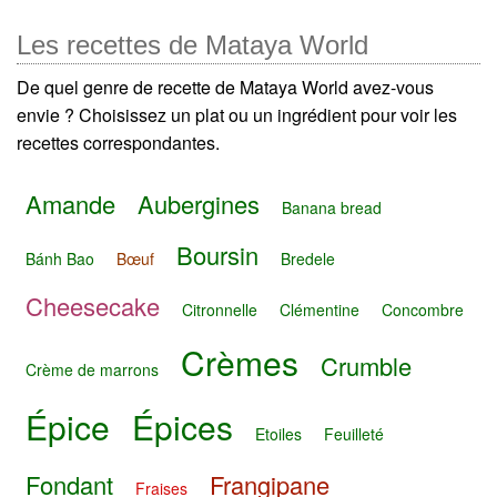
Les recettes de Mataya World
De quel genre de recette de Mataya World avez-vous
envie ? Choisissez un plat ou un ingrédient pour voir les
recettes correspondantes.
Amande
Aubergines
Banana bread
Boursin
Bánh Bao
Bœuf
Bredele
Cheesecake
Citronnelle
Clémentine
Concombre
Crèmes
Crumble
Crème de marrons
Épice
Épices
Etoiles
Feuilleté
Fondant
Frangipane
Fraises