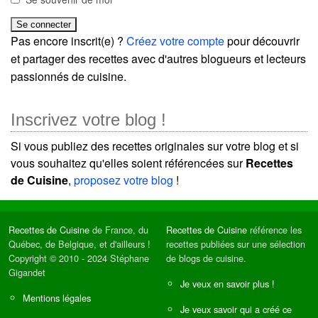
Pas encore inscrit(e) ?
Créez votre compte
pour découvrir
et partager des recettes avec d'autres blogueurs et lecteurs
passionnés de cuisine.
Inscrivez votre blog !
Si vous publiez des recettes originales sur votre blog et si
vous souhaitez qu'elles soient référencées sur
Recettes
de Cuisine
,
proposez votre blog
!
Recettes de Cuisine
de France, du
Recettes de Cuisine
référence les
Québec, de Belgique, et d'ailleurs !
recettes publiées sur une sélection
Copyright © 2010 - 2024 Stéphane
de blogs de cuisine.
Gigandet
Je veux en savoir plus !
Mentions légales
Je veux savoir qui a créé ce