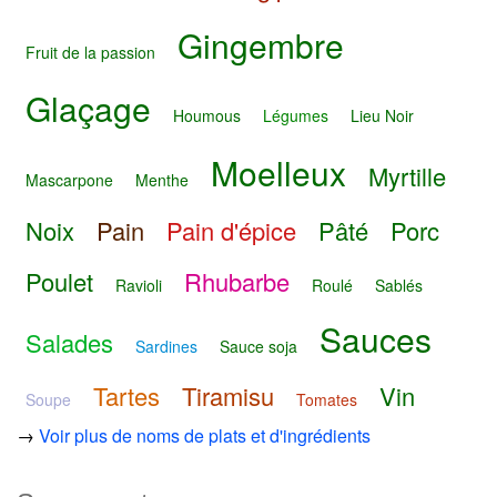
Gingembre
Fruit de la passion
Glaçage
Houmous
Légumes
Lieu Noir
Moelleux
Myrtille
Mascarpone
Menthe
Noix
Pain
Pain d'épice
Pâté
Porc
Poulet
Rhubarbe
Ravioli
Roulé
Sablés
Sauces
Salades
Sardines
Sauce soja
Tartes
Tiramisu
Vin
Soupe
Tomates
→
Voir plus de noms de plats et d'ingrédients