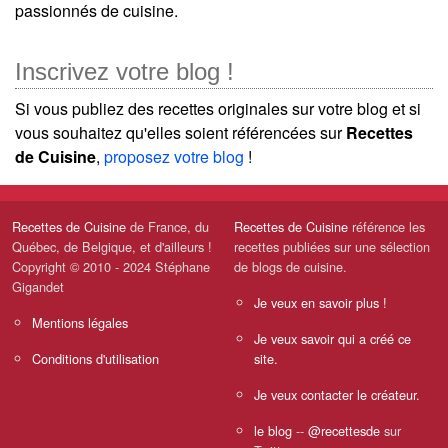
passionnés de cuisine.
Inscrivez votre blog !
Si vous publiez des recettes originales sur votre blog et si
vous souhaitez qu'elles soient référencées sur
Recettes
de Cuisine
,
proposez votre blog
!
Recettes de Cuisine
de France, du
Recettes de Cuisine
référence les
Québec, de Belgique, et d'ailleurs !
recettes publiées sur une sélection
Copyright © 2010 - 2024 Stéphane
de blogs de cuisine.
Gigandet
Je veux en savoir plus !
Mentions légales
Je veux savoir qui a créé ce
Conditions d'utilisation
site.
Je veux contacter le créateur.
le blog
--
@recettesde
sur