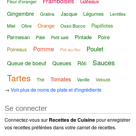
Framboises
Gâteaux
Fleur d'oranger
Gingembre
Jacque
Légumes
Gratins
Lentilles
Orange
Papillotes
Miel
Olive
Osso Bucco
Parmesan
Pintade
Poire
Pâté
Petit salé
Pomme
Poulet
Poireaux
Pot-au-feu
Sauces
Queue de boeuf
Queues
Rôti
Tartes
Tomates
Velouté
Thé
Vanille
→
Voir plus de noms de plats et d'ingrédients
Se connecter
Connectez-vous sur
Recettes de Cuisine
pour enregistrer
vos recettes préférées dans votre carnet de recettes.