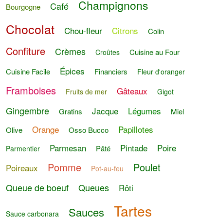
Champignons
Café
Bourgogne
Chocolat
Chou-fleur
Citrons
Colin
Confiture
Crèmes
Cuisine au Four
Croûtes
Épices
Cuisine Facile
Financiers
Fleur d'oranger
Framboises
Gâteaux
Fruits de mer
Gigot
Gingembre
Jacque
Légumes
Gratins
Miel
Orange
Papillotes
Olive
Osso Bucco
Parmesan
Pintade
Poire
Pâté
Parmentier
Pomme
Poulet
Poireaux
Pot-au-feu
Queue de boeuf
Queues
Rôti
Tartes
Sauces
Sauce carbonara