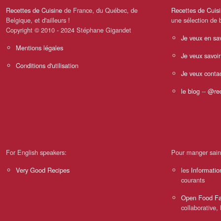
Recettes de Cuisine
de France, du Québec, de
Recettes de Cuis
Belgique, et d'ailleurs !
une sélection de 
Copyright © 2010 - 2024 Stéphane Gigandet
Je veux en sav
Mentions légales
Je veux savoir
Conditions d'utilisation
Je veux contac
le blog
--
@rec
For English speakers:
Pour manger sain
Very Good Recipes
les
Informatio
courants
Open Food Fa
collaborative, 