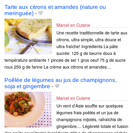
Tarte aux citrons et amandes (nature ou
meringuée)
-
Marcel en Cuisine
Une recette traditionnelle de tarte aux
citrons, ultra simple, ultra douce et
ultra fraîche! Ingrédients La pâte
sucrée: 125 g de beurre doux à
température ambiante 1 pincée de sel 1 gros oeuf 75 g de sucre
roux 250 g de farine La crème aux citrons et amandes:...
Poêlée de légumes au jus de champignons,
soja et gingembre
-
Marcel en Cuisine
Un vent d'Asie souffle sur quelques
légumes frais poêlés et un jus de
champignons mijotés, rafraîchis de
gingembre.... Légèreté totale et fusion
des goûts envoûtante! Ingrédients 400 g de champignons séchés