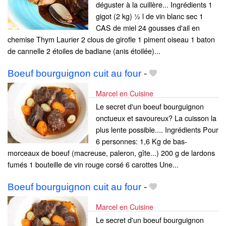
déguster à la cuillère... Ingrédients 1
gigot (2 kg) ½ l de vin blanc sec 1
CAS de miel 24 gousses d'ail en
chemise Thym Laurier 2 clous de girofle 1 piment oiseau 1 baton
de cannelle 2 étoiles de badiane (anis étoilée)...
Boeuf bourguignon cuit au four
-
Marcel en Cuisine
Le secret d'un boeuf bourguignon
onctueux et savoureux? La cuisson la
plus lente possible.... Ingrédients Pour
6 personnes: 1,6 Kg de bas-
morceaux de boeuf (macreuse, paleron, gîte...) 200 g de lardons
fumés 1 bouteille de vin rouge corsé 6 carottes Une...
Boeuf bourguignon cuit au four
-
Marcel en Cuisine
Le secret d'un boeuf bourguignon