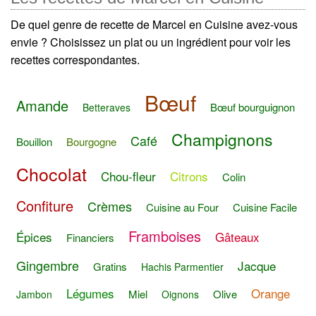
De quel genre de recette de Marcel en Cuisine avez-vous
envie ? Choisissez un plat ou un ingrédient pour voir les
recettes correspondantes.
Bœuf
Amande
Bœuf bourguignon
Betteraves
Champignons
Café
Bouillon
Bourgogne
Chocolat
Chou-fleur
Citrons
Colin
Confiture
Crèmes
Cuisine au Four
Cuisine Facile
Framboises
Épices
Gâteaux
Financiers
Gingembre
Jacque
Gratins
Hachis Parmentier
Légumes
Orange
Miel
Olive
Jambon
Oignons