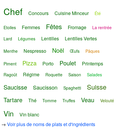
Chef
Concours
Cuisine Minceur
Été
Fêtes
Femmes
Fromage
Etoiles
La rentrée
Lentilles
Lentilles Vertes
Lard
Légumes
Noël
Nespresso
Menthe
Œufs
Pâques
Pizza
Poulet
Porto
Printemps
Piment
Régime
Ragoût
Roquette
Saison
Salades
Suisse
Saucisse
Saucisson
Spaghetti
Tartare
Veau
Thé
Tomme
Truffes
Velouté
Vin
Vin blanc
→
Voir plus de noms de plats et d'ingrédients