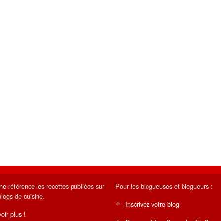
ine
référence les recettes publiées sur
Pour les blogueuses et blogueurs :
blogs de cuisine.
Inscrivez votre blog
oir plus !