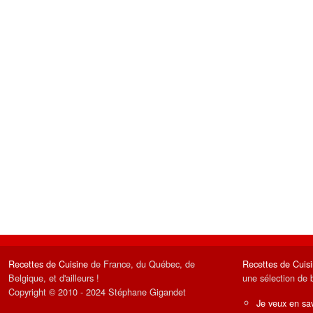
Recettes de Cuisine
de France, du Québec, de
Recettes de Cuis
Belgique, et d'ailleurs !
une sélection de 
Copyright © 2010 - 2024 Stéphane Gigandet
Je veux en sav