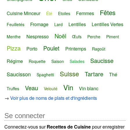
Fêtes
Cuisine Minceur
Femmes
Été
Etoiles
Fromage
Lentilles
Lentilles Vertes
Feuilletés
Lard
Noël
Nespresso
Menthe
Œufs
Perche
Piment
Pizza
Poulet
Porto
Printemps
Ragoût
Saucisse
Régime
Roquette
Saison
Salades
Suisse
Tartare
Saucisson
Thé
Spaghetti
Vin
Veau
Vin blanc
Truffes
Velouté
→
Voir plus de noms de plats et d'ingrédients
Se connecter
Connectez-vous sur
Recettes de Cuisine
pour enregistrer