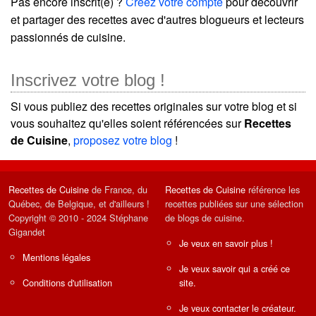
Pas encore inscrit(e) ?
Créez votre compte
pour découvrir
et partager des recettes avec d'autres blogueurs et lecteurs
passionnés de cuisine.
Inscrivez votre blog !
Si vous publiez des recettes originales sur votre blog et si
vous souhaitez qu'elles soient référencées sur
Recettes
de Cuisine
,
proposez votre blog
!
Recettes de Cuisine
de France, du
Recettes de Cuisine
référence les
Québec, de Belgique, et d'ailleurs !
recettes publiées sur une sélection
Copyright © 2010 - 2024 Stéphane
de blogs de cuisine.
Gigandet
Je veux en savoir plus !
Mentions légales
Je veux savoir qui a créé ce
Conditions d'utilisation
site.
Je veux contacter le créateur.