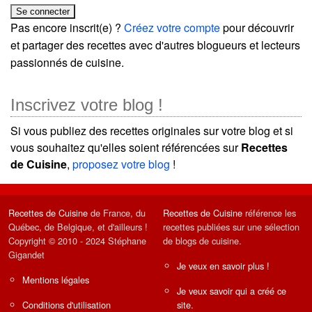
Pas encore inscrit(e) ?
Créez votre compte
pour découvrir
et partager des recettes avec d'autres blogueurs et lecteurs
passionnés de cuisine.
Inscrivez votre blog !
Si vous publiez des recettes originales sur votre blog et si
vous souhaitez qu'elles soient référencées sur
Recettes
de Cuisine
,
proposez votre blog
!
Recettes de Cuisine
de France, du
Recettes de Cuisine
référence les
Québec, de Belgique, et d'ailleurs !
recettes publiées sur une sélection
Copyright © 2010 - 2024 Stéphane
de blogs de cuisine.
Gigandet
Je veux en savoir plus !
Mentions légales
Je veux savoir qui a créé ce
Conditions d'utilisation
site.