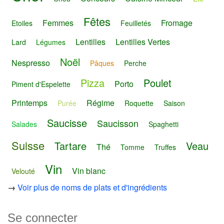
Fêtes
Femmes
Fromage
Etoiles
Feuilletés
Lentilles
Lentilles Vertes
Lard
Légumes
Noël
Nespresso
Pâques
Perche
Pizza
Poulet
Porto
Piment d'Espelette
Printemps
Régime
Purée
Roquette
Saison
Saucisse
Saucisson
Salades
Spaghetti
Suisse
Tartare
Veau
Thé
Tomme
Truffes
Vin
Vin blanc
Velouté
→
Voir plus de noms de plats et d'ingrédients
Se connecter