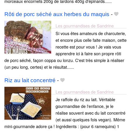
morceaux encornets 200g de lardons 400g d'épinards......
Rôti de porc séché aux herbes du maquis
-
Les gourmandises de Sandrine
Si vous êtes amateurs de charcuterie,
et encore plus celle faite maison, cette
recette est pour vous ! Je vais vous
apprendre ici à faire son propre rôti
de porc séché, façon coppa ou lonzu. C'est très simple à réaliser
(un peu long, certes) et le résultat......
Riz au lait concentré
-
Les gourmandises de Sandrine
Je raffole du riz au lait. Véritable
gourmandise de l'enfance, je le
réalise souvent avec du lait concentré
(et aussi quelques fois vegan). Même
mini-gourmande adore ça ! Ingrédients : (pour 6 ramequins) 1