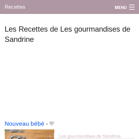
Recettes
MENU
Les Recettes de Les gourmandises de
Sandrine
Mes blogs préférés
Nouveau bébé
-
Les gourmandises de Sandrine