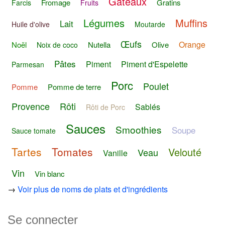
Gâteaux
Fromage
Gratins
Farcis
Fruits
Légumes
Muffins
Lait
Huile d'olive
Moutarde
Œufs
Orange
Noël
Nutella
Olive
Noix de coco
Pâtes
Piment
Piment d'Espelette
Parmesan
Porc
Poulet
Pomme
Pomme de terre
Provence
Rôti
Sablés
Rôti de Porc
Sauces
Smoothies
Soupe
Sauce tomate
Tartes
Tomates
Velouté
Veau
Vanille
Vin
Vin blanc
→
Voir plus de noms de plats et d'ingrédients
Se connecter