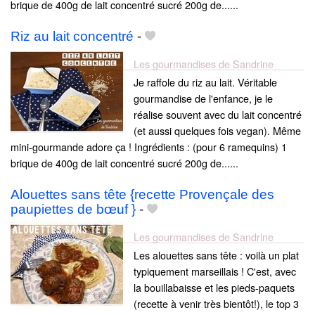
brique de 400g de lait concentré sucré 200g de......
Riz au lait concentré
-
Les gourmandises de Sandrine
Je raffole du riz au lait. Véritable
gourmandise de l'enfance, je le
réalise souvent avec du lait concentré
(et aussi quelques fois vegan). Même
mini-gourmande adore ça ! Ingrédients : (pour 6 ramequins) 1
brique de 400g de lait concentré sucré 200g de......
Alouettes sans tête {recette Provençale des
paupiettes de bœuf }
-
Les gourmandises de Sandrine
Les alouettes sans tête : voilà un plat
typiquement marseillais ! C'est, avec
la bouillabaisse et les pieds-paquets
(recette à venir très bientôt!), le top 3