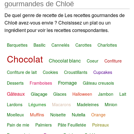
gourmandes de Chloë
De quel genre de recette de Les recettes gourmandes de
Chloë avez-vous envie ? Choisissez un plat ou un
ingrédient pour voir les recettes correspondantes.
Barquettes
Basilic
Cannelés
Carottes
Charlottes
Chocolat
Chocolat blanc
Coeur
Confiture
Confiture de lait
Cookies
Croustillants
Cupcakes
Fromage
Desserts
Framboises
Gâteau creusois
Gâteaux
Glaçage
Glaces
Halloween
Jambon
Lait
Lardons
Légumes
Macarons
Madeleines
Minion
Muffins
Nutella
Moelleux
Noisette
Orange
Pain de mie
Palmiers
Pâte Feuilletée
Poireaux