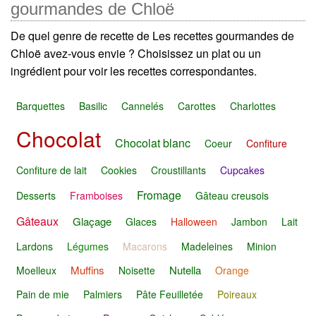
gourmandes de Chloë
De quel genre de recette de Les recettes gourmandes de
Chloë avez-vous envie ? Choisissez un plat ou un
ingrédient pour voir les recettes correspondantes.
Barquettes
Basilic
Cannelés
Carottes
Charlottes
Chocolat
Chocolat blanc
Coeur
Confiture
Confiture de lait
Cookies
Croustillants
Cupcakes
Fromage
Desserts
Framboises
Gâteau creusois
Gâteaux
Glaçage
Glaces
Halloween
Jambon
Lait
Lardons
Légumes
Macarons
Madeleines
Minion
Muffins
Nutella
Moelleux
Noisette
Orange
Pain de mie
Palmiers
Pâte Feuilletée
Poireaux