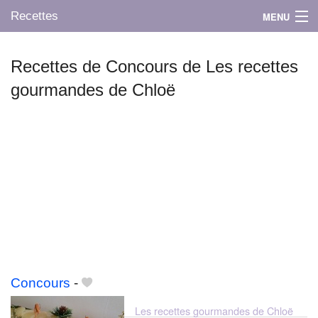
Recettes
MENU
Recettes de Concours de Les recettes
gourmandes de Chloë
Mes blogs préférés
Concours
-
Les recettes gourmandes de Chloë