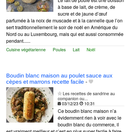
Le lait de poule est une boisson
à base de lait, de crème, de
sucre et de jaune d’œuf
parfumée à la noix de muscade et à la cannelle que l’on
sert traditionnellement le soir de noël en Amérique du
Nord ou au Luxembourg, mais qui est aussi consommée
pendant......
Cuisine végétarienne
Poules
Lait
Noël
Boudin blanc maison au poulet sauce aux
cèpes et marrons recette facile
-
Les recettes de sandrine au
companion ou...
03/12/23
10:31
Ce boudin blanc maison n’a
évidemment rien à voir avec le
boudin blanc du commerce, il
est vraiment meilleur et c’est en plus super facile à faire