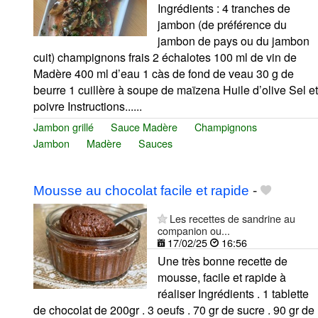
Ingrédients : 4 tranches de
jambon (de préférence du
jambon de pays ou du jambon
cuit) champignons frais 2 échalotes 100 ml de vin de
Madère 400 ml d’eau 1 càs de fond de veau 30 g de
beurre 1 cuillère à soupe de maïzena Huile d’olive Sel et
poivre Instructions......
Jambon grillé
Sauce Madère
Champignons
Jambon
Madère
Sauces
Mousse au chocolat facile et rapide
-
Les recettes de sandrine au
companion ou...
17/02/25
16:56
Une très bonne recette de
mousse, facile et rapide à
réaliser Ingrédients . 1 tablette
de chocolat de 200gr . 3 oeufs . 70 gr de sucre . 90 gr de