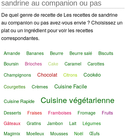
sandrine au companion ou pas
De quel genre de recette de Les recettes de sandrine
au companion ou pas avez-vous envie ? Choisissez un
plat ou un ingrédient pour voir les recettes
correspondantes.
Amande
Bananes
Beurre
Beurre salé
Biscuits
Boursin
Brioches
Cake
Caramel
Carottes
Chocolat
Cookéo
Champignons
Citrons
Cuisine Facile
Crèmes
Courgettes
Cuisine végétarienne
Cuisine Rapide
Desserts
Fraises
Framboises
Fromage
Fruits
Gâteaux
Gratins
Jambon
Lait
Légumes
Magimix
Moelleux
Mousses
Noël
Œufs