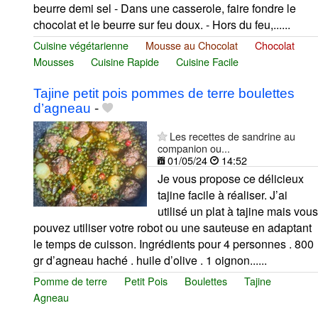
beurre demi sel - Dans une casserole, faire fondre le
chocolat et le beurre sur feu doux. - Hors du feu,......
Cuisine végétarienne
Mousse au Chocolat
Chocolat
Mousses
Cuisine Rapide
Cuisine Facile
Tajine petit pois pommes de terre boulettes
d’agneau
-
Les recettes de sandrine au
companion ou...
01/05/24
14:52
Je vous propose ce délicieux
tajine facile à réaliser. J’ai
utilisé un plat à tajine mais vous
pouvez utiliser votre robot ou une sauteuse en adaptant
le temps de cuisson. Ingrédients pour 4 personnes . 800
gr d’agneau haché . huile d’olive . 1 oignon......
Pomme de terre
Petit Pois
Boulettes
Tajine
Agneau