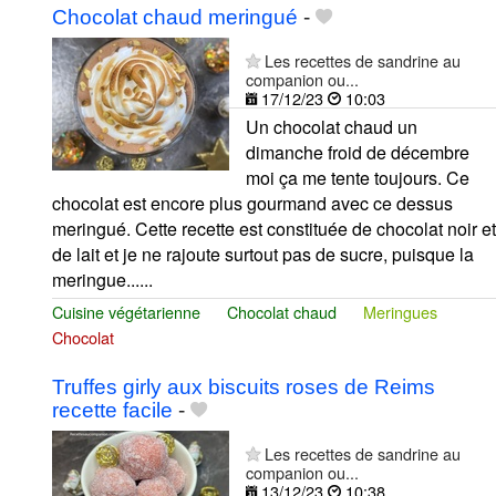
Chocolat chaud meringué
-
Les recettes de sandrine au
companion ou...
17/12/23
10:03
Un chocolat chaud un
dimanche froid de décembre
moi ça me tente toujours. Ce
chocolat est encore plus gourmand avec ce dessus
meringué. Cette recette est constituée de chocolat noir et
de lait et je ne rajoute surtout pas de sucre, puisque la
meringue......
Cuisine végétarienne
Chocolat chaud
Meringues
Chocolat
Truffes girly aux biscuits roses de Reims
recette facile
-
Les recettes de sandrine au
companion ou...
13/12/23
10:38