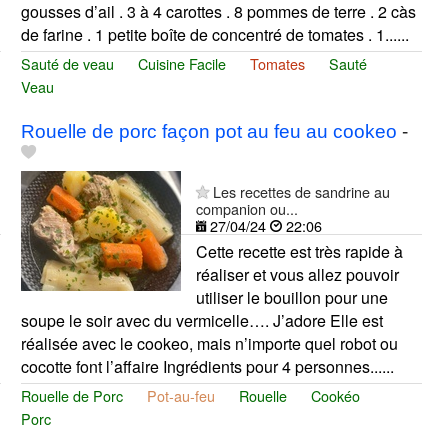
gousses d’ail . 3 à 4 carottes . 8 pommes de terre . 2 càs
de farine . 1 petite boîte de concentré de tomates . 1......
Sauté de veau
Cuisine Facile
Tomates
Sauté
Veau
Rouelle de porc façon pot au feu au cookeo
-
Les recettes de sandrine au
companion ou...
27/04/24
22:06
Cette recette est très rapide à
réaliser et vous allez pouvoir
utiliser le bouillon pour une
soupe le soir avec du vermicelle…. J’adore Elle est
réalisée avec le cookeo, mais n’importe quel robot ou
cocotte font l’affaire Ingrédients pour 4 personnes......
Rouelle de Porc
Pot-au-feu
Rouelle
Cookéo
Porc