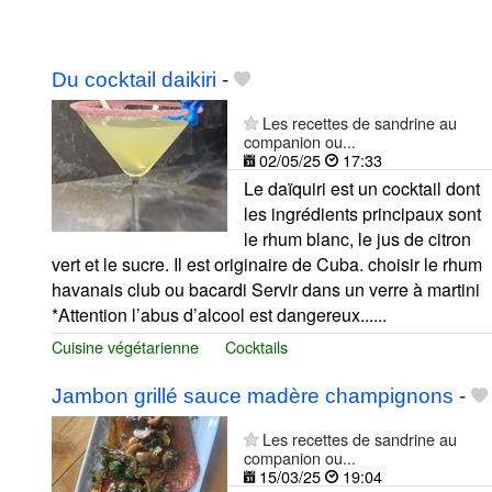
Du cocktail daikiri
-
Les recettes de sandrine au
companion ou...
02/05/25
17:33
Le daïquiri est un cocktail dont
les ingrédients principaux sont
le rhum blanc, le jus de citron
vert et le sucre. Il est originaire de Cuba. choisir le rhum
havanais club ou bacardi Servir dans un verre à martini
*Attention l’abus d’alcool est dangereux......
Cuisine végétarienne
Cocktails
Jambon grillé sauce madère champignons
-
Les recettes de sandrine au
companion ou...
15/03/25
19:04