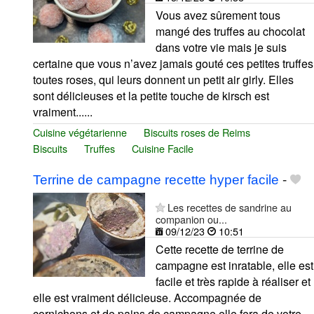
Vous avez sûrement tous
mangé des truffes au chocolat
dans votre vie mais je suis
certaine que vous n’avez jamais gouté ces petites truffes
toutes roses, qui leurs donnent un petit air girly. Elles
sont délicieuses et la petite touche de kirsch est
vraiment......
Cuisine végétarienne
Biscuits roses de Reims
Biscuits
Truffes
Cuisine Facile
Terrine de campagne recette hyper facile
-
Les recettes de sandrine au
companion ou...
09/12/23
10:51
Cette recette de terrine de
campagne est inratable, elle est
facile et très rapide à réaliser et
elle est vraiment délicieuse. Accompagnée de
cornichons et de pains de campagne elle fera de votre