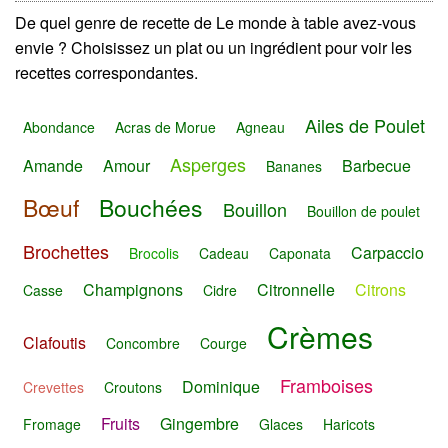
De quel genre de recette de Le monde à table avez-vous
envie ? Choisissez un plat ou un ingrédient pour voir les
recettes correspondantes.
Ailes de Poulet
Abondance
Acras de Morue
Agneau
Asperges
Amande
Amour
Barbecue
Bananes
Bœuf
Bouchées
Bouillon
Bouillon de poulet
Brochettes
Carpaccio
Brocolis
Cadeau
Caponata
Champignons
Citronnelle
Citrons
Casse
Cidre
Crèmes
Clafoutis
Concombre
Courge
Framboises
Dominique
Crevettes
Croutons
Fruits
Gingembre
Fromage
Glaces
Haricots