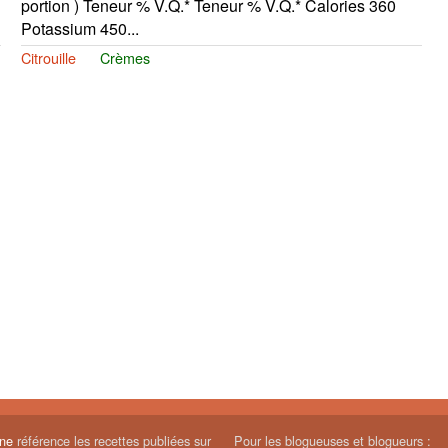
portion ) Teneur % V.Q.* Teneur % V.Q.* Calories 360
Potassium 450...
Citrouille
Crèmes
ine
référence les recettes publiées sur
Pour les blogueuses et blogueurs :