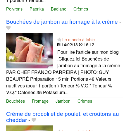
1 portion ) Teneur...
Poivrons
Paprika
Badiane
Crèmes
Bouchées de jambon au fromage à la crème
-
Le monde à table
14/02/13
16:12
Pour lire l'article sur mon blog
.Cliquez ici Bouchées de
jambon au fromage à la crème
PAR CHEF FRANCO PARREIRA | PHOTO: GUY
BEAUPRÉ Préparation 15 min Portions 48 Valeurs
nutritives (pour 1 portion ) Teneur % V.Q.* Teneur %
V.Q.* Calories 35 Potassium...
Bouchées
Fromage
Jambon
Crèmes
Crème de brocoli et de poulet, et croûtons au
cheddar
-