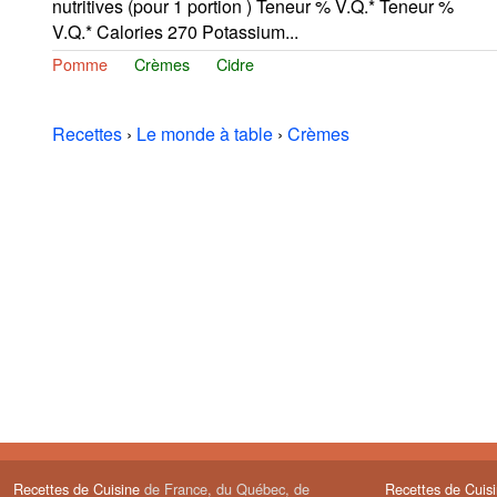
nutritives (pour 1 portion ) Teneur % V.Q.* Teneur %
V.Q.* Calories 270 Potassium...
Pomme
Crèmes
Cidre
Recettes
›
Le monde à table
›
Crèmes
Recettes de Cuisine
de France, du Québec, de
Recettes de Cuis