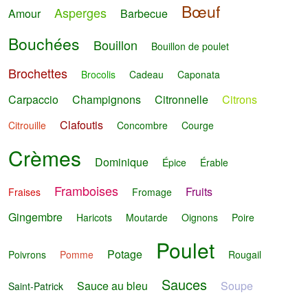
Bœuf
Asperges
Amour
Barbecue
Bouchées
Bouillon
Bouillon de poulet
Brochettes
Brocolis
Cadeau
Caponata
Carpaccio
Champignons
Citronnelle
Citrons
Clafoutis
Citrouille
Concombre
Courge
Crèmes
Dominique
Épice
Érable
Framboises
Fruits
Fraises
Fromage
Gingembre
Haricots
Moutarde
Oignons
Poire
Poulet
Potage
Poivrons
Pomme
Rougail
Sauces
Sauce au bleu
Soupe
Saint-Patrick