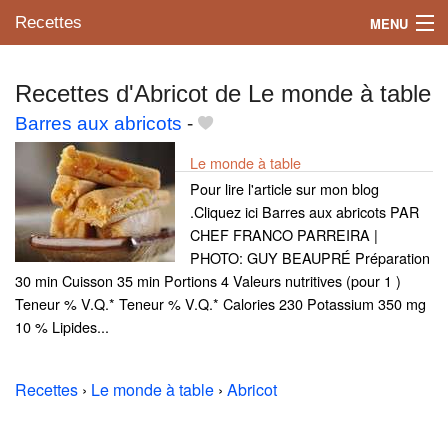
Recettes
MENU
Recettes d'Abricot de Le monde à table
Barres aux abricots
-
Mes blogs préférés
Le monde à table
Pour lire l'article sur mon blog
.Cliquez ici Barres aux abricots PAR
CHEF FRANCO PARREIRA |
PHOTO: GUY BEAUPRÉ Préparation
30 min Cuisson 35 min Portions 4 Valeurs nutritives (pour 1 )
Teneur % V.Q.* Teneur % V.Q.* Calories 230 Potassium 350 mg
10 % Lipides...
Recettes
›
Le monde à table
›
Abricot