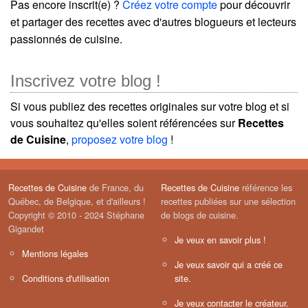
Pas encore inscrit(e) ?
Créez votre compte
pour découvrir
et partager des recettes avec d'autres blogueurs et lecteurs
passionnés de cuisine.
Inscrivez votre blog !
Si vous publiez des recettes originales sur votre blog et si
vous souhaitez qu'elles soient référencées sur
Recettes
de Cuisine
,
proposez votre blog
!
Recettes de Cuisine
de France, du
Recettes de Cuisine
référence les
Québec, de Belgique, et d'ailleurs !
recettes publiées sur une sélection
Copyright © 2010 - 2024 Stéphane
de blogs de cuisine.
Gigandet
Je veux en savoir plus !
Mentions légales
Je veux savoir qui a créé ce
Conditions d'utilisation
site.
Je veux contacter le créateur.