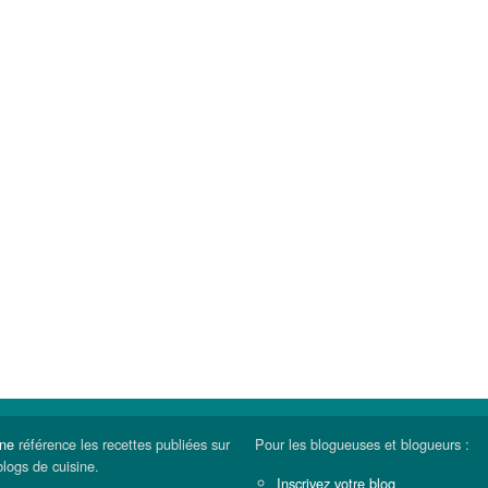
ine
référence les recettes publiées sur
Pour les blogueuses et blogueurs :
blogs de cuisine.
Inscrivez votre blog