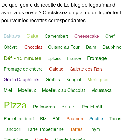
De quel genre de recette de Le blog de legourmand
avez-vous envie ? Choisissez un plat ou un ingrédient
pour voir les recettes correspondantes.
Cake
Baklawa
Camembert
Cheesecake
Chef
Chèvre
Chocolat
Cuisine au Four
Daim
Dauphine
Défi - 15 minutes
Fromage
Épices
France
Fromage de chèvre
Galette
Galette des Rois
Gratin Dauphinois
Gratins
Kouglof
Meringues
Miel
Moelleux
Moelleux au Chocolat
Moussaka
Pizza
Poulet
Potimarron
Poulet rôti
Poulet tandoori
Riz
Rôti
Saumon
Soufflé
Tacos
Tandoori
Tarte Tropézienne
Tartes
Thym
Tropézienne
Viande
Viande Hachée