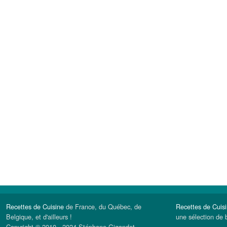
Recettes de Cuisine
de France, du Québec, de
Recettes de Cuis
Belgique, et d'ailleurs !
une sélection de 
Copyright © 2010 - 2024 Stéphane Gigandet