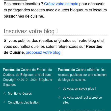
Pas encore inscrit(e) ?
Créez votre compte
pour découvrir
et partager des recettes avec d'autres blogueurs et lecteurs
passionnés de cuisine.
Inscrivez votre blog !
Si vous publiez des recettes originales sur votre blog et si
vous souhaitez qu'elles soient référencées sur
Recettes
de Cuisine
,
proposez votre blog
!
Recettes de Cuisine
de France, du
Recettes de Cuisine
référence les
Québec, de Belgique, et d'ailleurs !
recettes publiées sur une sélection
Copyright © 2010 - 2024 Stéphane
de blogs de cuisine.
Gigandet
Je veux en savoir plus !
Mentions légales
Je veux savoir qui a créé ce
Conditions d'utilisation
site.