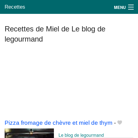
Recettes
MENU
Recettes de Miel de Le blog de
legourmand
Mes blogs préférés
Pizza fromage de chèvre et miel de thym
-
Le blog de legourmand