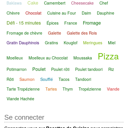
Cake
Baklawa
Camembert
Cheesecake
Chef
Chèvre
Chocolat
Cuisine au Four
Daim
Dauphine
Défi - 15 minutes
Fromage
Épices
France
Fromage de chèvre
Galette
Galette des Rois
Gratin Dauphinois
Gratins
Kouglof
Meringues
Miel
Pizza
Moelleux
Moelleux au Chocolat
Moussaka
Poulet
Potimarron
Poulet rôti
Poulet tandoori
Riz
Rôti
Saumon
Soufflé
Tacos
Tandoori
Tarte Tropézienne
Tartes
Thym
Tropézienne
Viande
Viande Hachée
Se connecter