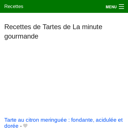
Recettes
MENU
Recettes de Tartes de La minute
gourmande
Mes blogs préférés
Tarte au citron meringuée : fondante, acidulée et
dorée
-