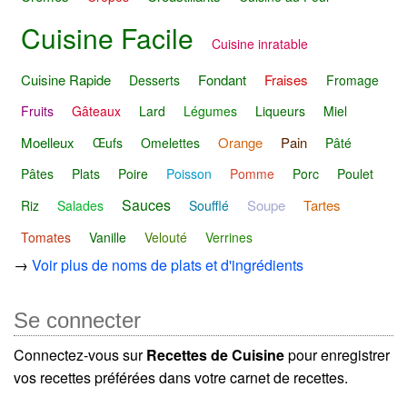
Cuisine Facile
Cuisine inratable
Cuisine Rapide
Fondant
Fraises
Desserts
Fromage
Fruits
Gâteaux
Lard
Légumes
Liqueurs
Miel
Moelleux
Orange
Pain
Œufs
Omelettes
Pâté
Pâtes
Plats
Poire
Poisson
Pomme
Porc
Poulet
Sauces
Soupe
Tartes
Riz
Salades
Soufflé
Tomates
Vanille
Velouté
Verrines
→
Voir plus de noms de plats et d'ingrédients
Se connecter
Connectez-vous sur
Recettes de Cuisine
pour enregistrer
vos recettes préférées dans votre carnet de recettes.