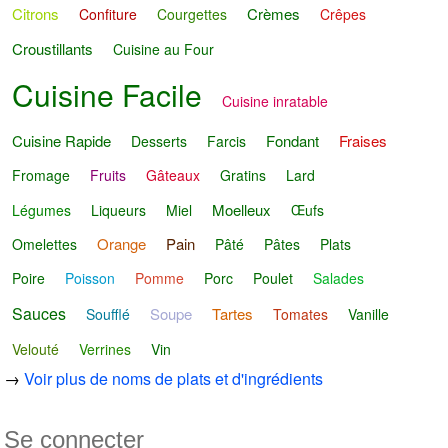
Citrons
Crèmes
Confiture
Courgettes
Crêpes
Croustillants
Cuisine au Four
Cuisine Facile
Cuisine inratable
Cuisine Rapide
Fondant
Fraises
Desserts
Farcis
Fromage
Fruits
Gâteaux
Gratins
Lard
Moelleux
Légumes
Liqueurs
Miel
Œufs
Orange
Pain
Omelettes
Pâté
Pâtes
Plats
Poire
Poisson
Pomme
Porc
Poulet
Salades
Sauces
Soupe
Tartes
Soufflé
Tomates
Vanille
Velouté
Verrines
Vin
→
Voir plus de noms de plats et d'ingrédients
Se connecter