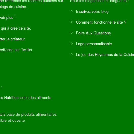
ine
référence les recettes publiées sur
Pour les blogueuses et blogueurs :
blogs de cuisine.
Inscrivez votre blog
oir plus !
Comment fonctionne le site ?
 qui a créé ce site.
Foire Aux Questions
ter le créateur.
Logo personnalisable
ettesde
sur Twitter
Le jeu des Royaumes de la Cuisi
 :
ns Nutritionnelles
des aliments
cts
base de produits alimentaires
libre et ouverte