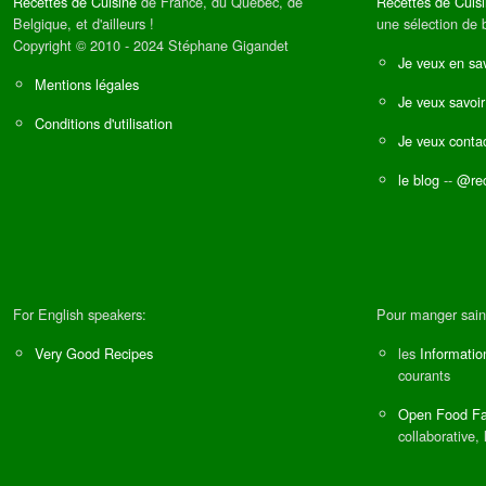
Recettes de Cuisine
de France, du Québec, de
Recettes de Cuis
Belgique, et d'ailleurs !
une sélection de 
Copyright © 2010 - 2024 Stéphane Gigandet
Je veux en sav
Mentions légales
Je veux savoir
Conditions d'utilisation
Je veux contac
le blog
--
@rec
For English speakers:
Pour manger sain
Very Good Recipes
les
Informatio
courants
Open Food Fa
collaborative, 