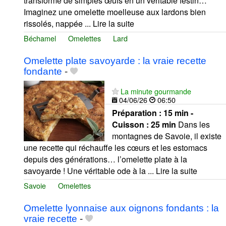
transforme de simples œufs en un véritable festin…
Imaginez une omelette moelleuse aux lardons bien
rissolés, nappée ... Lire la suite
Béchamel
Omelettes
Lard
Omelette plate savoyarde : la vraie recette
fondante
-
La minute gourmande
04/06/26
06:50
Préparation :
15 min -
Cuisson :
25 min
Dans les
montagnes de Savoie, il existe
une recette qui réchauffe les cœurs et les estomacs
depuis des générations… l’omelette plate à la
savoyarde ! Une véritable ode à la ... Lire la suite
Savoie
Omelettes
Omelette lyonnaise aux oignons fondants : la
vraie recette
-