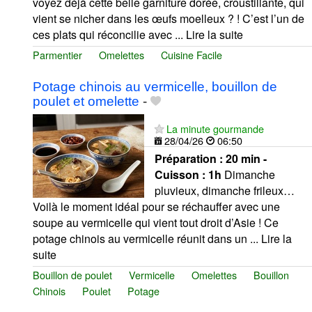
voyez déjà cette belle garniture dorée, croustillante, qui
vient se nicher dans les œufs moelleux ? ! C’est l’un de
ces plats qui réconcilie avec ... Lire la suite
Parmentier
Omelettes
Cuisine Facile
Potage chinois au vermicelle, bouillon de
poulet et omelette
-
La minute gourmande
28/04/26
06:50
Préparation :
20 min -
Cuisson :
1h
Dimanche
pluvieux, dimanche frileux…
Voilà le moment idéal pour se réchauffer avec une
soupe au vermicelle qui vient tout droit d’Asie ! Ce
potage chinois au vermicelle réunit dans un ... Lire la
suite
Bouillon de poulet
Vermicelle
Omelettes
Bouillon
Chinois
Poulet
Potage