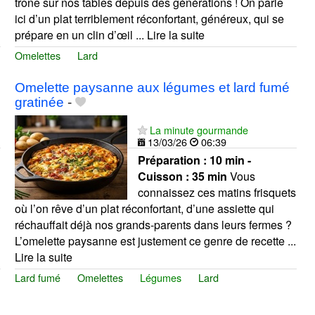
trône sur nos tables depuis des générations ! On parle
ici d’un plat terriblement réconfortant, généreux, qui se
prépare en un clin d’œil ... Lire la suite
Omelettes
Lard
Omelette paysanne aux légumes et lard fumé
gratinée
-
La minute gourmande
13/03/26
06:39
Préparation :
10 min -
Cuisson :
35 min
Vous
connaissez ces matins frisquets
où l’on rêve d’un plat réconfortant, d’une assiette qui
réchauffait déjà nos grands-parents dans leurs fermes ?
L’omelette paysanne est justement ce genre de recette ...
Lire la suite
Lard fumé
Omelettes
Légumes
Lard