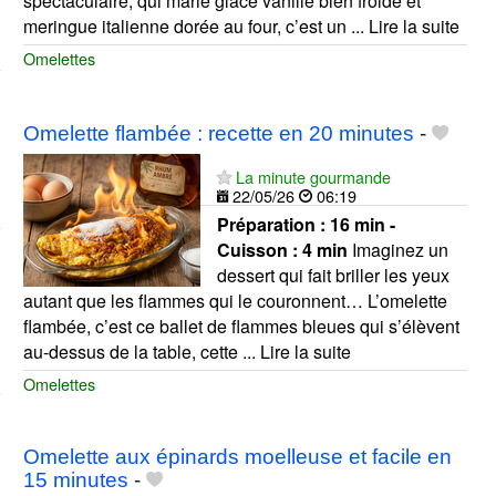
spectaculaire, qui marie glace vanille bien froide et
meringue italienne dorée au four, c’est un ... Lire la suite
Omelettes
Omelette flambée : recette en 20 minutes
-
La minute gourmande
22/05/26
06:19
Préparation :
16 min -
Cuisson :
4 min
Imaginez un
dessert qui fait briller les yeux
autant que les flammes qui le couronnent… L’omelette
flambée, c’est ce ballet de flammes bleues qui s’élèvent
au-dessus de la table, cette ... Lire la suite
Omelettes
Omelette aux épinards moelleuse et facile en
15 minutes
-